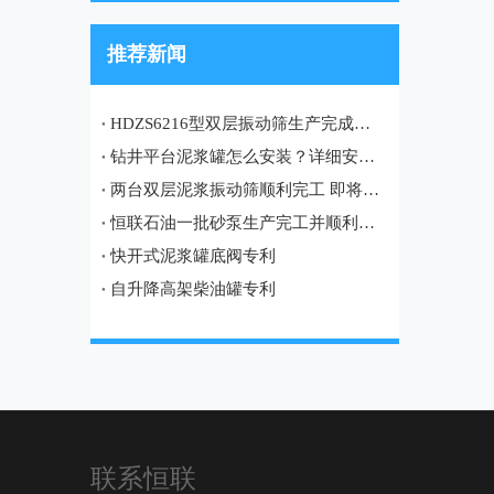
推荐新闻
HDZS6216型双层振动筛生产完成，即将发往土库曼斯坦油田项目
钻井平台泥浆罐怎么安装？详细安装流程、注意事项及现场案例
两台双层泥浆振动筛顺利完工 即将发往哈萨克斯坦油田项目
恒联石油一批砂泵生产完工并顺利发往宝鸡
快开式泥浆罐底阀专利
自升降高架柴油罐专利
联系恒联