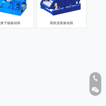
泥浆干燥振动筛
双轨泥浆振动筛
HCS200*2S型号除砂器
SB3
1808262