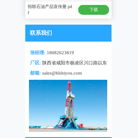
恒联石油产品宣传册.pd
下载
f
联系我们
张经理:
18082623819
厂区:
陕西省咸阳市杨凌区川口路以东
邮箱:
sales@hlshiyou.com