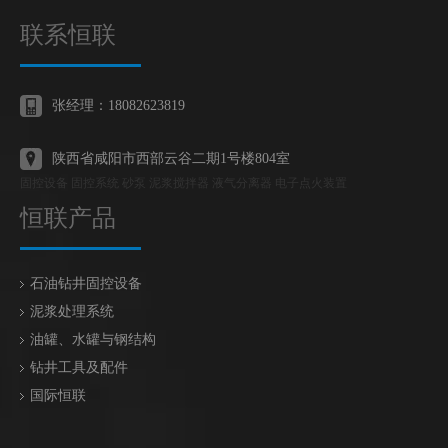
联系恒联
张经理：18082623819
陕西省咸阳市西部云谷二期1号楼804室
固控设备 固控系统 砂泵 泥浆搅拌器 液气分离器 电子点火装置
恒联产品
石油钻井固控设备
泥浆处理系统
油罐、水罐与钢结构
钻井工具及配件
国际恒联