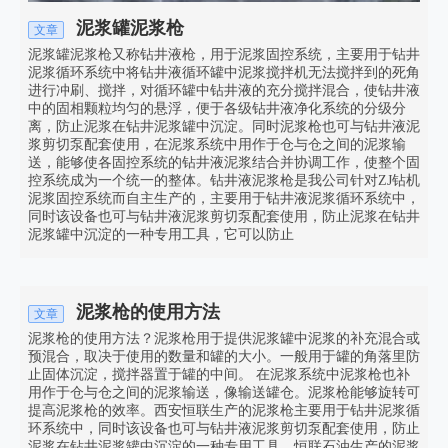
泥浆罐泥浆枪
文章
泥浆罐泥浆枪又称钻井液枪，用于泥浆固控系统，主要用于钻井
泥浆循环系统中将钻井液循环罐中泥浆搅拌机无法搅拌到的死角
进行冲刷、搅拌，对循环罐中钻井液的充分搅拌混合，使钻井液
中的固相颗粒均匀的悬浮，便于各级钻井液净化系统的分级分
离，防止泥浆在钻井泥浆罐中沉淀。同时泥浆枪也可与钻井液泥
浆剪切泵配套使用，在泥浆系统中用作于仓与仓之间的泥浆输
送，能够使各固控系统的钻井液泥浆结合并协调工作，使整个固
控系统成为一个统一的整体。钻井液泥浆枪是我公司针对ZJ钻机
泥浆固控系统而自主生产的，主要用于钻井液泥浆循环系统中，
同时该设备也可与钻井液泥浆剪切泵配套使用，防止泥浆在钻井
泥浆罐中沉淀的一种专用工具，它可以防止
泥浆枪的使用方法
文章
泥浆枪的使用方法？泥浆枪用于提供泥浆罐中泥浆的补充混合或
预混合，取决于使用的数量和罐的大小。一般用于罐的角落里防
止固体沉淀，搅拌器置于罐的中间。 在泥浆系统中泥浆枪也补
用作于仓与仓之间的泥浆输送，像输送罐仓。泥浆枪能够旋转可
提高泥浆枪的效率。西安恒联生产的泥浆枪主要用于钻井泥浆循
环系统中，同时该设备也可与钻井液泥浆剪切泵配套使用，防止
泥浆在钻井泥浆罐中沉淀的一种专用工具。恒联石油生产的泥浆