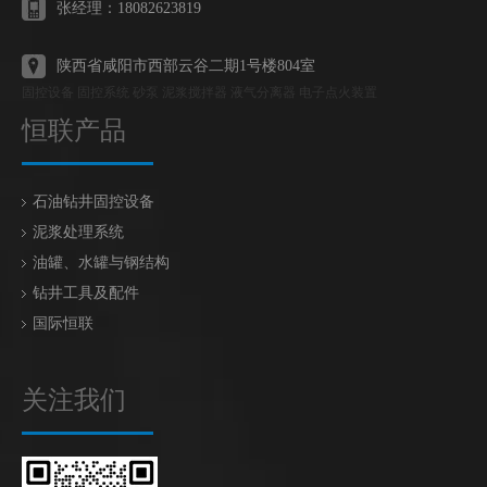
张经理：18082623819
陕西省咸阳市西部云谷二期1号楼804室
固控设备 固控系统 砂泵 泥浆搅拌器 液气分离器 电子点火装置
恒联产品
石油钻井固控设备
泥浆处理系统
油罐、水罐与钢结构
钻井工具及配件
国际恒联
关注我们