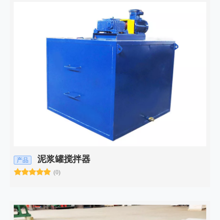
泥浆罐搅拌器
产品
(0)