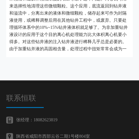
来选择性地清理这些微细颗粒。这个应用，底流返回到钻井液
和溢流中，分离出来的液体和微细颗粒，储存起来可作为封隔
液使用，或稀释调整后用在其他钻井工程中，或废弃。只要处
理循环体系中的10%~15%钻井液体积就足够了。为非加重钻井
液设计的应用于这个目的离心机处理能力比大体积离心机要小
得多。对这些钻井液的注入钻井液进行稀释几乎总是必要的。
由于加重钻并液的高固相含量，处理过程中扭矩常常会成为一
联系恒联
张经理：18082623819
陕西省咸阳市西部云谷二期1号楼804室