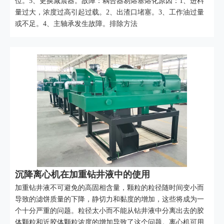
位。5、更换减震器。故障：耦合器易熔塞熔化原因：1、进料
量过大，浓度过高引起过载。2、出渣口堵塞。3、工作油过量
或不足。4、主轴承发生故障。排除方法
沉降离心机在加重钻井液中的使用
加重钻井液不可避免的高固相含量，颗粒的粒径随时间变小而
导致的滤饼质量的下降，静切力和黏度的增加，这些将成为一
个十分严重的问题。粒径太小而不能从钻井液中分离出去的胶
体颗粒和近胶体颗粒浓度的增加导致了这个问题。离心机可用