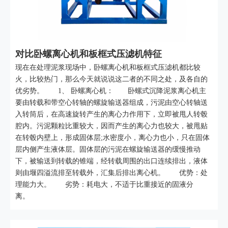
对比卧螺离心机和板框式压滤机特征
现在在处理泥浆现场中，卧螺离心机和板框式压滤机都比较
火，比较热门，那么今天就说说这二者的不同之处，及各自的
优劣势。 1、 卧螺离心机： 卧螺式沉降泥浆离心机主
要由转载和带空心转轴的螺旋输送器组成，污泥由空心转轴送
入转筒后，在高速旋转产生的离心力作用下，立即被甩人转毂
腔内。污泥颗粒比重较大，因而产生的离心力也较大，被甩贴
在转毂内壁上，形成固体层;水密度小，离心力也小，只在固体
层内侧产生液体层。固体层的污泥在螺旋输送器的缓慢推动
下，被输送到转载的锥端，经转载周围的出口连续排出，液体
则由堰四溢流排至转载外，汇集后排出离心机。 优势：处
理能力大。 劣势：耗电大，不适于比重接近的固液分
离。