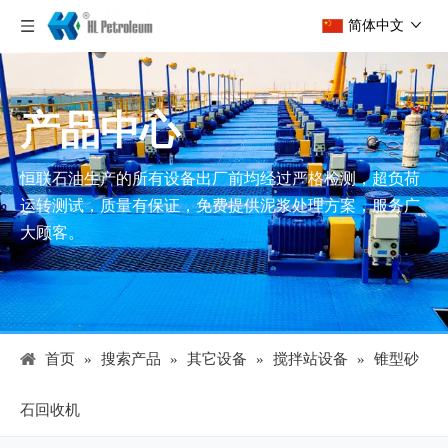
简体中文
产品中心
恒联石油生产的所有设备出厂前均经过严格检测，超负荷
运转测试，质量有保证，免费提供泥浆处理方案，服务广
大顾客。
首页
»
搜索产品
»
其它设备
»
搅拌站设备
»
锥型砂
石回收机