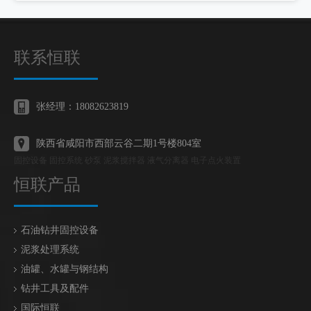
联系恒联
张经理：18082623819
陕西省咸阳市西部云谷二期1号楼804室
固控设备 固控系统 砂泵 泥浆搅拌器 液气分离器 电子点火装置
恒联产品
石油钻井固控设备
泥浆处理系统
油罐、水罐与钢结构
钻井工具及配件
国际恒联