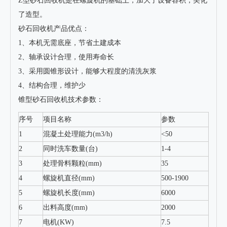
Z型砂石回收机是在螺旋机的基础上，加大了设备容积，美化
了造型。
砂石回收机产品优点：
1、本机无需底座，节省土建成本
2、轴承设计合理，使用寿命长
3、采用圆锥形设计，能够大程度的清洗灰浆
4、结构合理，维护少
锥型砂石回收机技术参数：
序号
项目名称
参数
1
混凝土处理能力(m3/h)
<50
2
同时洗车数量(台)
1-4
3
处理骨料颗粒(mm)
35
4
螺旋机直径(mm)
500-1900
5
螺旋机长度(mm)
6000
6
出料高度(mm)
2000
7
电机(KW)
7.5