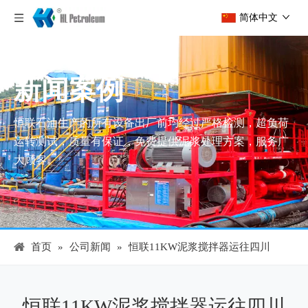
简体中文
新闻案例
恒联石油生产的所有设备出厂前均经过严格检测，超负荷
运转测试，质量有保证，免费提供泥浆处理方案，服务广
大顾客。
首页
»
公司新闻
»
恒联11KW泥浆搅拌器运往四川
恒联11KW泥浆搅拌器运往四川