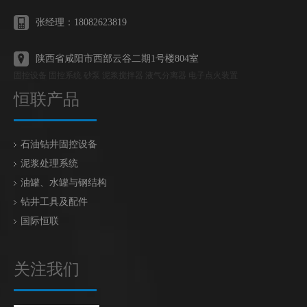
张经理：18082623819
陕西省咸阳市西部云谷二期1号楼804室
固控设备 固控系统 砂泵 泥浆搅拌器 液气分离器 电子点火装置
恒联产品
石油钻井固控设备
泥浆处理系统
油罐、水罐与钢结构
钻井工具及配件
国际恒联
关注我们