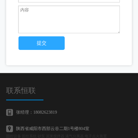
提交
联系恒联
张经理：18082623819
陕西省咸阳市西部云谷二期1号楼804室
固控设备 固控系统 砂泵 泥浆搅拌器 液气分离器 电子点火装置