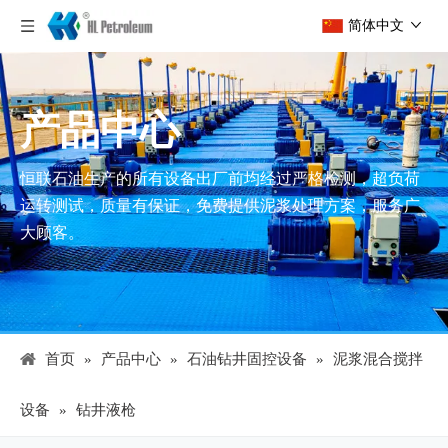
简体中文
产品中心
恒联石油生产的所有设备出厂前均经过严格检测，超负荷
运转测试，质量有保证，免费提供泥浆处理方案，服务广
大顾客。
首页
»
产品中心
»
石油钻井固控设备
»
泥浆混合搅拌
设备
»
钻井液枪