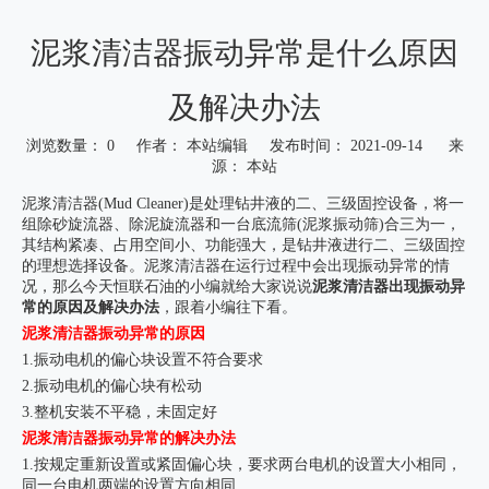
泥浆清洁器振动异常是什么原因
及解决办法
浏览数量：
0
作者： 本站编辑 发布时间： 2021-09-14 来
源：
本站
["wechat","weibo","qzone","douban","email"]
泥浆清洁器(Mud Cleaner)是处理钻井液的二、三级固控设备，将一
组除砂旋流器、除泥旋流器和一台底流筛(泥浆振动筛)合三为一，
其结构紧凑、占用空间小、功能强大，是钻井液进行二、三级固控
的理想选择设备。
泥浆清洁器
在运行过程中会出现振动异常的情
况，那么今天恒联石油的小编就给大家说说
泥浆清洁器出现振动异
常的原因及解决办法
，跟着小编往下看。
泥浆清洁器振动异常的原因
1.振动电机的偏心块设置不符合要求
2.振动电机的偏心块有松动
3.整机安装不平稳，未固定好
泥浆清洁器振动异常的解决办法
1.按规定重新设置或紧固偏心块，要求两台电机的设置大小相同，
同一台电机两端的设置方向相同