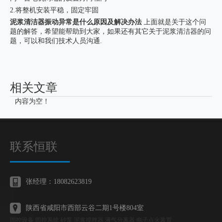
2.将整机安装平稳，固定牢固
泥浆清洁器振动异常是什么原因及解决办法
上面就是关于这个问
题的解答，希望能帮助到大家，如果还有其它关于泥浆清洁器的问
题，可以和我们技术人员沟通.
相关文章
内容为空！
联系恒联
张经理：18082623819
陕西省咸阳市西部云谷二期1号楼804室
固控设备 固控系统 砂泵 泥浆搅拌器 液气分离器 电子点火装置