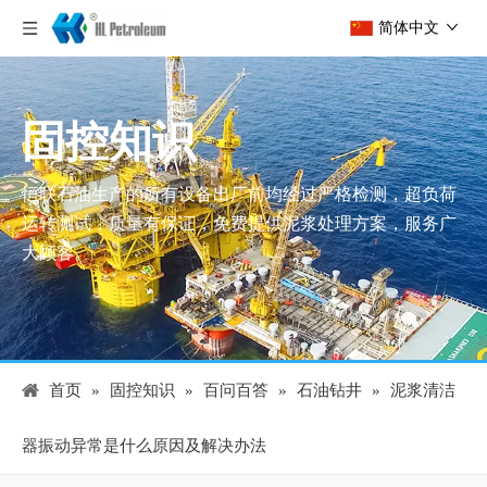
简体中文
固控知识
恒联石油生产的所有设备出厂前均经过严格检测，超负荷
运转测试，质量有保证，免费提供泥浆处理方案，服务广
大顾客。
首页
»
固控知识
»
百问百答
»
石油钻井
»
泥浆清洁
器振动异常是什么原因及解决办法