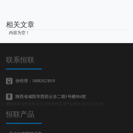
相关文章
内容为空！
联系恒联
张经理：18082623819
陕西省咸阳市西部云谷二期1号楼804室
固控设备 固控系统 砂泵 泥浆搅拌器 液气分离器 电子点火装置
恒联产品