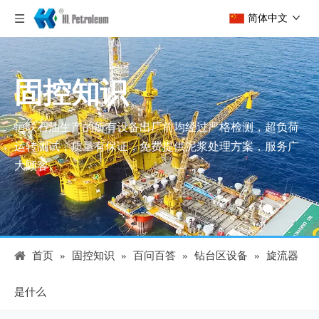
简体中文
固控知识
恒联石油生产的所有设备出厂前均经过严格检测，超负荷
运转测试，质量有保证，免费提供泥浆处理方案，服务广
大顾客。
首页
»
固控知识
»
百问百答
»
钻台区设备
»
旋流器
是什么