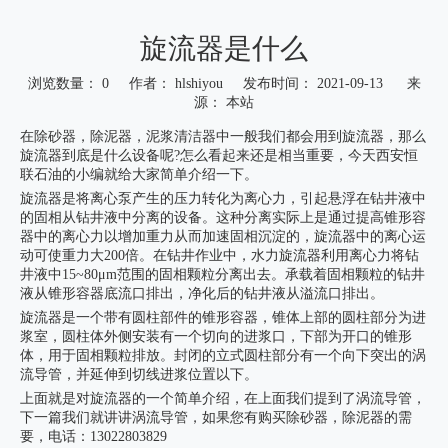
旋流器是什么
浏览数量：
0
作者： hlshiyou 发布时间： 2021-09-13 来
源：
本站
["wechat","weibo","qzone","douban","email"]
在除砂器，除泥器，泥浆清洁器中一般我们都会用到旋流器，那么
旋流器到底是什么设备呢?怎么看起来还是相当重要，今天西安恒
联石油的小编就给大家简单介绍一下。
旋流器是将离心泵产生的压力转化为离心力，引起悬浮在钻井液中
的固相从钻井液中分离的设备。这种分离实际上是通过提高锥形容
器中的离心力以增加重力从而加速固相沉淀的，旋流器中的离心运
动可使重力大200倍。在钻井作业中，水力旋流器利用离心力将钻
井液中15~80μm范围的固相颗粒分离出去。承载着固相颗粒的钻井
液从锥形容器底流口排出，净化后的钻井液从溢流口排出。
旋流器是一个带有圆柱部件的锥形容器，锥体上部的圆柱部分为进
浆室，圆柱体外侧安装有一个切向的进浆口，下部为开口的锥形
体，用于固相颗粒排放。封闭的立式圆柱部分有一个向下突出的涡
流导管，并延伸到切线进浆位置以下。
上面就是对旋流器的一个简单介绍，在上面我们提到了涡流导管，
下一篇我们就讲讲涡流导管，如果您有购买除砂器，除泥器的需
要，电话：13022803829