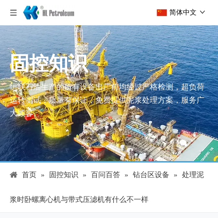
简体中文
固控知识
恒联石油生产的所有设备出厂前均经过严格检测，超负荷
运转测试，质量有保证，免费提供泥浆处理方案，服务广
大顾客。
首页
»
固控知识
»
百问百答
»
钻台区设备
»
处理泥
浆时卧螺离心机与带式压滤机有什么不一样