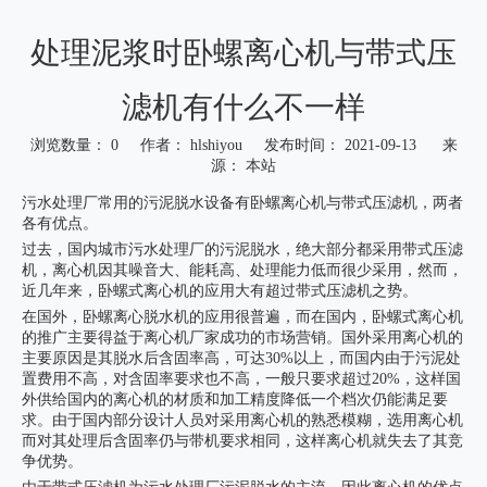
处理泥浆时卧螺离心机与带式压
滤机有什么不一样
浏览数量：
0
作者： hlshiyou 发布时间： 2021-09-13 来
源：
本站
["wechat","weibo","qzone","douban","email"]
污水处理厂常用的污泥脱水设备有卧螺离心机与带式压滤机，两者
各有优点。
过去，国内城市污水处理厂的污泥脱水，绝大部分都采用带式压滤
机，离心机因其噪音大、能耗高、处理能力低而很少采用，然而，
近几年来，卧螺式离心机的应用大有超过带式压滤机之势。
在国外，卧螺离心脱水机的应用很普遍，而在国内，卧螺式离心机
的推广主要得益于离心机厂家成功的市场营销。国外采用离心机的
主要原因是其脱水后含固率高，可达30%以上，而国内由于污泥处
置费用不高，对含固率要求也不高，一般只要求超过20%，这样国
外供给国内的离心机的材质和加工精度降低一个档次仍能满足要
求。由于国内部分设计人员对采用离心机的熟悉模糊，选用离心机
而对其处理后含固率仍与带机要求相同，这样离心机就失去了其竞
争优势。