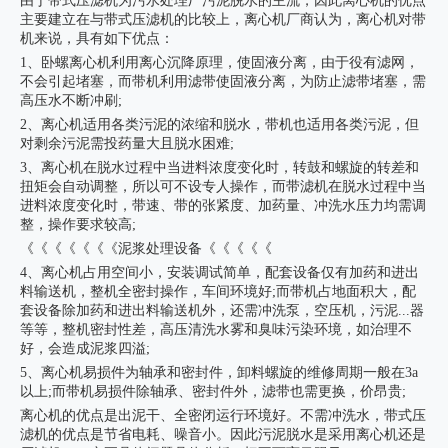
由于带式压滤机为污水处理厂污泥脱水的主流，因此离心机的优点
主要建立在与带式压滤机的比较上，离心机厂商认为，离心机对带
机来说，具有如下优点：
1、卧螺离心机利用离心沉降原理，使固液分离，由于役有滤网，
不会引起堵塞，而带机利用滤带使固液分离，为防止滤带堵塞，需
高压水不断冲刷;
2、离心机适用各类污泥的浓缩和脱水，带机也适用各类污泥，但
对剩余污泥需投药量大且脱水困难;
3、离心机在脱水过程中当进料浓度变化时，转鼓和螺旋的转差和
扭矩会自动调整，所以可不设专人操作，而带滤机在脱水过程中当
进料浓度变化时，带速、带的张紧度、加药量、冲洗水压力均需调
整，操作要求较高;
《《《《《《《泥浆处理设备《《《《《
4、离心机占用空间小，安装调试简单，配套设备仅有加药和进出
料输送机，整机全密封操作，车间环境好;而带机占地面积大，配
套设备除加药和进出料输送机外，还需冲洗泵，空压机，污泥...器
等等，整机密封性差，高压清洗水雾和臭味污染环境，如治理不
好，会造成泥浆四溢;
5、离心机易损件为轴承和密封件，卸料螺旋的维修周期一般在3a
以上;而带机易损件除轴承、密封件外，滤带也需更换，价昂贵;
离心机的优点是出泥干、全密闭运行环境好。不需冲洗水，带式压
滤机的优点是节省电耗、噪音小。因此污泥脱水是采用离心机还是