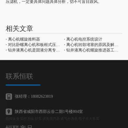
压滤机，一定要具体问题具体分析，切不可盲目跟风。
相关文章
离心机螺旋推料器
离心机电控系统设计
对比卧螺离心机和板框式压滤机特征
离心机转鼓堵塞的原因及解决办法
钻井液离心机是固液分离专用设备
钻井液离心机螺旋推进器工艺要求
联系恒联
张经理：18082623819
陕西省咸阳市西部云谷二期1号楼804室
固控设备 固控系统 砂泵 泥浆搅拌器 液气分离器 电子点火装置