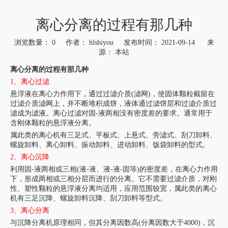
离心分离的过程有那几种
浏览数量：
0
作者： hlshiyou 发布时间： 2021-09-14 来
源：
本站
["wechat","weibo","qzone","douban","email"]
离心分离的过程有那几种
1、离心过滤
悬浮液在离心力作用下，通过过滤介质(滤网)，使固体颗粒截留在
过滤介质滤网上，并不断堆积成饼，液体通过滤饼层和过滤介质过
滤成为滤液。离心过滤对固-液两相没有密度差的要求。通常用于
含刚体颗粒的悬浮液分离。
属此类的离心机有三足式、平板式、上悬式、旁滤式、刮刀卸料、
螺旋卸料、离心卸料、振动卸料、进动卸料、饭袋卸料的型式。
2、离心沉降
利用固-液两相或三相(液-液、液-液-固等)的密度差，在离心力作用
下，形成两相或三相分层而进行的分离。它不需要过滤介质，对刚
性、塑性颗粒的悬浮液分离均适用，应用范围较宽，属此类的离心
机有三足沉降、螺旋卸料沉降、刮刀卸料等型式。
3、离心分离
与沉降分离机原理相同，但其分离因数高(分离因数大于4000)，沉