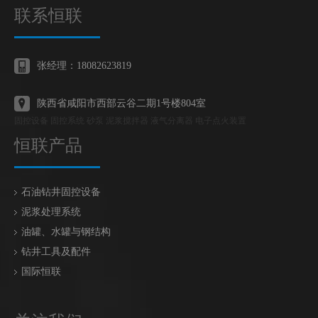
联系恒联
张经理：18082623819
陕西省咸阳市西部云谷二期1号楼804室
固控设备 固控系统 砂泵 泥浆搅拌器 液气分离器 电子点火装置
恒联产品
石油钻井固控设备
泥浆处理系统
油罐、水罐与钢结构
钻井工具及配件
国际恒联