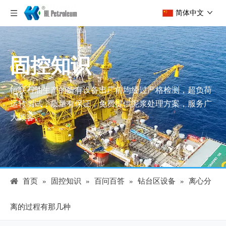
简体中文
固控知识
恒联石油生产的所有设备出厂前均经过严格检测，超负荷
运转测试，质量有保证，免费提供泥浆处理方案，服务广
大顾客。
首页
»
固控知识
»
百问百答
»
钻台区设备
»
离心分
离的过程有那几种