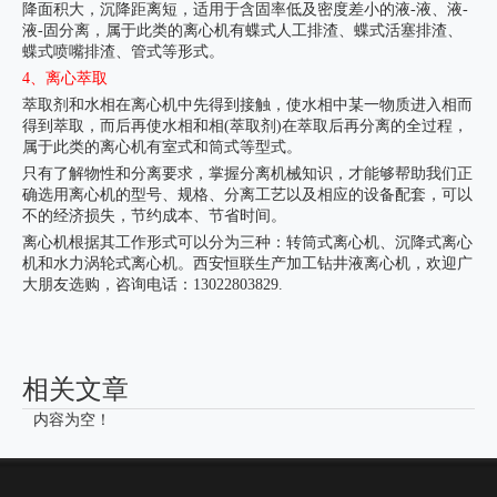
降面积大，沉降距离短，适用于含固率低及密度差小的液-液、液-
液-固分离，属于此类的离心机有蝶式人工排渣、蝶式活塞排渣、
蝶式喷嘴排渣、管式等形式。
4、离心萃取
萃取剂和水相在离心机中先得到接触，使水相中某一物质进入相而
得到萃取，而后再使水相和相(萃取剂)在萃取后再分离的全过程，
属于此类的离心机有室式和筒式等型式。
只有了解物性和分离要求，掌握分离机械知识，才能够帮助我们正
确选用离心机的型号、规格、分离工艺以及相应的设备配套，可以
不的经济损失，节约成本、节省时间。
离心机根据其工作形式可以分为三种：转筒式离心机、沉降式离心
机和水力涡轮式离心机。西安恒联生产加工钻井液离心机，欢迎广
大朋友选购，咨询电话：13022803829.
相关文章
内容为空！