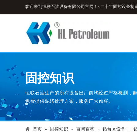
欢迎来到恒联石油设备有限公司官网！<二十年固控设备制
固控知识
恒联石油生产的所有设备出厂前均经过严格检测，
免费提供泥浆处理方案，服务广大顾客。
首页
»
固控知识
»
百问百答
»
钻台区设备
»