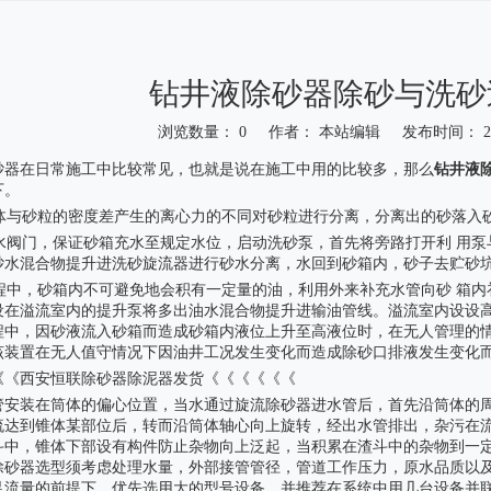
钻井液除砂器除砂与洗砂
浏览数量：
0
作者： 本站编辑 发布时间： 202
"weibo","qzone","douban","email"]
砂器
在日常施工中比较常见，也就是说在施工中用的比较多，那么
钻井液
下。
用液体与砂粒的密度差产生的离心力的不同对砂粒进行分离，分离出的砂落入
开补水阀门，保证砂箱充水至规定水位，启动洗砂泵，首先将旁路打开利 用
砂水混合物提升进洗砂旋流器进行砂水分离，水回到砂箱内，砂子去贮砂
此过程中，砂箱内不可避免地会积有一定量的油，利用外来补充水管向砂 箱
设在溢流室内的提升泵将多出油水混合物提升进输油管线。溢流室内设设
程中，因砂液流入砂箱而造成砂箱内液位上升至高液位时，在无人管理的
该装置在无人值守情况下因油井工况发生变化而造成除砂口排液发生变化
《《西安恒联除砂器除泥器发货《《《《《《
管安装在筒体的偏心位置，当水通过旋流除砂器进水管后，首先沿筒体的
流达到锥体某部位后，转而沿筒体轴心向上旋转，经出水管排出，杂污在
斗中，锥体下部设有构件防止杂物向上泛起，当积累在渣斗中的杂物到一
除砂器选型须考虑处理水量，外部接管管径，管道工作压力，原水品质以
足流量的前提下，优先选用大的型号设备，并推荐在系统中用几台设备并