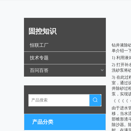
固控知识
["wechat",
恒联工厂
钻井液除
单介绍一
技术专题
1) 利
2) 打
百问百答
洗砂泵将
3) 在
室，通过
井除砂过
泵，实现
《《《《
由于进水
移，当水
部锥形渣
产品分类
除沙器。
时，在满