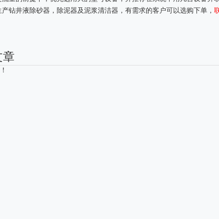
生产钻井液除砂器，除泥器及泥浆清洁器，有需求的客户可以选购下单，
联
文章
！
电动海底阀
4寸旋流器