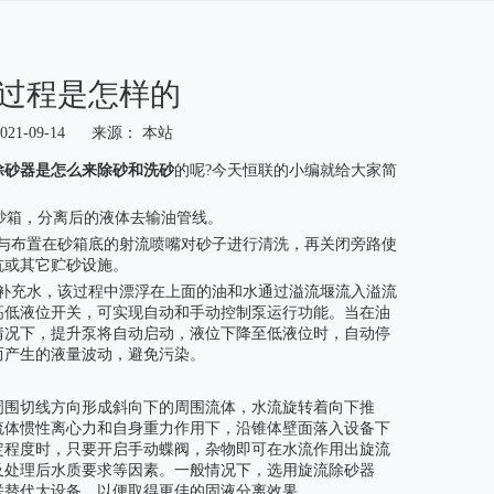
过程是怎样的
1-09-14 来源：
本站
除砂器是怎么来除砂和洗砂
的呢?今天恒联的小编就给大家简
砂箱，分离后的液体去输油管线。
泵与布置在砂箱底的射流喷嘴对砂子进行清洗，再关闭旁路使
坑或其它贮砂设施。
内补充水，该过程中漂浮在上面的油和水通过溢流堰流入溢流
高低液位开关，可实现自动和手动控制泵运行功能。当在油
情况下，提升泵将自动启动，液位下降至低液位时，自动停
而产生的液量波动，避免污染。
周围切线方向形成斜向下的周围流体，水流旋转着向下推
流体惯性离心力和自身重力作用下，沿锥体壁面落入设备下
定程度时，只要开启手动蝶阀，杂物即可在水流作用出旋流
及处理后水质要求等因素。一般情况下，选用旋流除砂器
联替代大设备，以便取得更佳的固液分离效果。