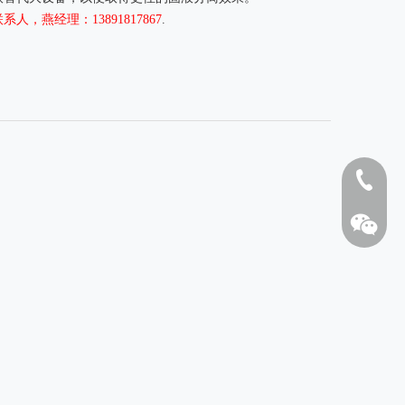
系人，燕经理：13891817867
.
1808262
砂泵配件机械密封
砂泵配