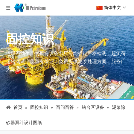
简体中文
固控知识
恒联石油生产的所有设备出厂前均经过严格检测，超负荷
运转测试，质量有保证，免费提供泥浆处理方案，服务广
大顾客。
首页
»
固控知识
»
百问百答
»
钻台区设备
»
泥浆除
砂器漏斗设计图纸