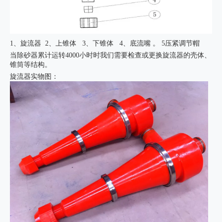
1、旋流器 2、上锥体 3、下锥体 4、底流嘴 。 5压紧调节帽
当除砂器累计运转4000小时时我们需要检查或更换旋流器的壳体、
锥筒等结构。
旋流器
实物图：