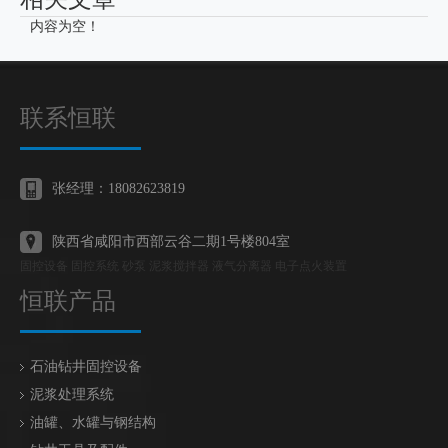
内容为空！
联系恒联
张经理：18082623819
陕西省咸阳市西部云谷二期1号楼804室
固控设备 固控系统 砂泵 泥浆搅拌器 液气分离器 电子点火装置
恒联产品
石油钻井固控设备
泥浆处理系统
油罐、水罐与钢结构