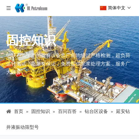
简体中文
固控知识
恒联石油生产的所有设备出厂前均经过严格检测，超负荷
运转测试，质量有保证，免费提供泥浆处理方案，服务广
大顾客。
首页
»
固控知识
»
百问百答
»
钻台区设备
»
延安钻
井液振动筛型号