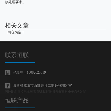
浆处理要求。
相关文章
内容为空！
联系恒联
张经理：18082623819
陕西省咸阳市西部云谷二期1号楼804室
固控设备 固控系统 砂泵 泥浆搅拌器 液气分离器 电子点火装置
恒联产品