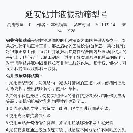
延安钻井液振动筛型号
浏览数量：
0
作者： 本站编辑 发布时间： 2021-09-14 来
源：
本站
["wechat","weibo","qzone","douban","email"]
钻井液振动筛
是钻井泥浆固控的几种清除岩屑的关键设备之一。如
果振动筛不能正常工作，那么后续的固控设备(旋流器、离心机等)
将很难正常工作。恒联钻井液振动筛是在综合国内外振动筛优点的
基础上，精心设计，精工制造，适用于各类泥浆净化系统的配套，
对于清除钻井液中固相颗粒有非常理想的效果。基于客户要求，可
设计和提供双联筛和三联筛。
钻井液振动筛
优势
：
1.采用新型缓冲，匀流结构，减少对筛网的直接冲刷，使筛网使用
寿命更长，整机的噪音小，使用寿命长。
2.关键部位热处理，使得关键部位的部件抗拉强度和屈服强度显著
提高，整机的机械性能和物理性能达到了...。
3.直线运动速度快，振幅大，能够...限度的进行固液分离。
4.使用高耐磨抗腐蚀油漆
5.使用全粘合勾边钢性筛网，并采用拉紧螺栓张紧固定安装。
6.采筛箱角度通过液压系统可调，以适应不同地层和不同粘度的泥