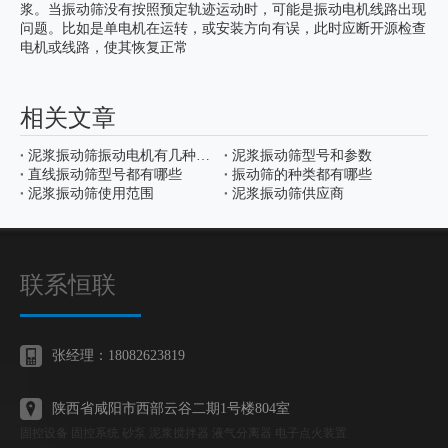
浆。当振动筛没有按照预定轨迹运动时，可能是振动电机线路出现
问题。比如是单电机在运转，或安装方向有误，此时应断开源检查
电机或线路，使其恢复正常
相关文章
泥浆振动筛振动电机有几种运动轨迹
泥浆振动筛型号和参数
直线振动筛型号都有哪些
振动筛的种类都有哪些
泥浆振动筛使用范围
泥浆振动筛供应商
联系恒联
张经理：18082623819
陕西省咸阳市西部云谷二期1号楼804室
固控设备 固控系统 砂泵 泥浆搅拌器 液气分离器 电子点火装置