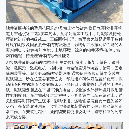
钻井液振动筛
的适用范围:陆地及海上油气钻井/煤层气开挖/非开挖
定向穿越/打桩工程/废弃污水、泥浆处理等工程中，对泥浆及待处
理液体进行的初级或二、三级固控处理。简而言之就是适用于各种
环境的泥浆及固液混合体的初级处理。影响钻井液振动筛性能的因
素:钻井...，钻井液的性能，土地环境，综合的钻井环境/条件，筛
网的选配，待处理物体的综合性能等。
泥浆钻井液振动筛的结构部件:主要包括底座，框架，筛床，录井
罐，激振梁，激振电机，控制柜，筛箱角度调节装置，筛网，固定
筛网装置等。泥浆振动筛的安装说明:通常钻井液振动筛要安装在
泥浆罐上。所在位置会有定位块，帮助用户确认好位置和距离，振
动筛仓所在的罐顶也会有筛床大小的开口，来接收处理过的干净泥
浆。泥浆罐要摆放在平坦干净的地面，尽量减少外界环境对振动筛
性能的影响。在运输或转运过程中，不宜将筛网安装在筛箱上，避
免碰撞等对筛网产生破坏，影响使用。运输锁紧装置要一直为紧闭
状态，在安装后使用前，要将运输锁紧装置去掉，保证振动筛的正
常工作。在安装过程中，要阅读安装使用说明书，遵守相应的约束
来完成安装。