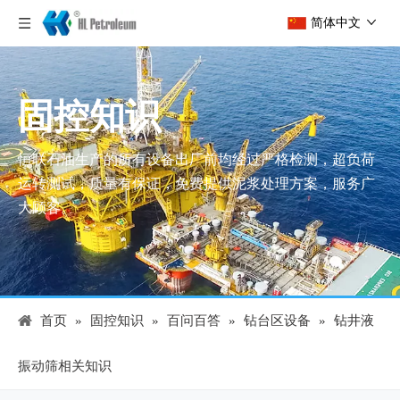
简体中文
固控知识
恒联石油生产的所有设备出厂前均经过严格检测，超负荷
运转测试，质量有保证，免费提供泥浆处理方案，服务广
大顾客。
首页
»
固控知识
»
百问百答
»
钻台区设备
»
钻井液
振动筛相关知识