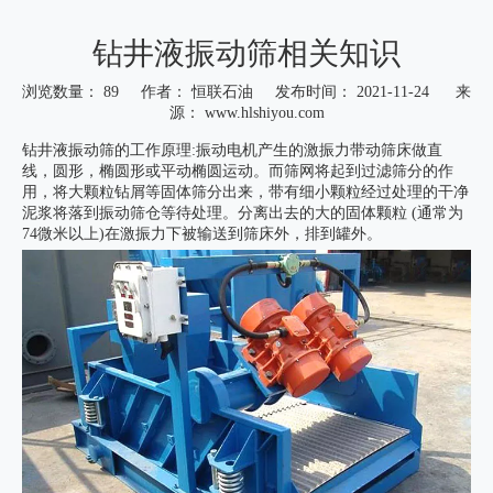
钻井液振动筛相关知识
浏览数量：
89
作者： 恒联石油 发布时间： 2021-11-24 来
源：
www.hlshiyou.com
["wechat","weibo","qzone","douban","email"]
钻井液振动筛的工作原理:振动电机产生的激振力带动筛床做直
线，圆形，椭圆形或平动椭圆运动。而筛网将起到过滤筛分的作
用，将大颗粒钻屑等固体筛分出来，带有细小颗粒经过处理的干净
泥浆将落到振动筛仓等待处理。分离出去的大的固体颗粒 (通常为
74微米以上)在激振力下被输送到筛床外，排到罐外。