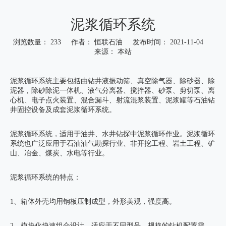
泥浆循环系统
浏览数量：
233
作者： 恒联石油 发布时间： 2021-11-04
来源：
本站
["wechat","weibo","qzone","douban","email"]
泥浆循环系统主要包括由钻井液振动筛、真空除气器、除砂器、除
泥器，除砂除泥一体机、液气分离器、搅拌器、砂泵、剪切泵、离
心机、电子点火装置、混合漏斗、射流混浆装置、泥浆罐等石油钻
井固控设备及成套泥浆循环系统。
泥浆循环系统，适用于油井、水井钻探中泥浆循环作业。泥浆循环
系统也广泛应用于石油油气勘探行业、非开挖工程、岩土工程、矿
山、冶金、煤炭、水电等行业。
泥浆循环系统的特点：
1、箱体外壳均用钢板压制成型，外形美观，强度高。
2、模块化快速组合设计，适应于不同型号、规格的钻机配置需