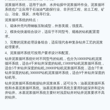
泥浆循环系统，适用于油井、水井钻探中泥浆循环作业。泥浆循环
系统也广泛应用于石油油气勘探行业、非开挖工程、岩土工程、矿
山、冶金、煤炭、水电等行业。
泥浆循环系统的特点：
1、箱体外壳均用钢板压制成型，外形美观，强度高。
2、模块化快速组合设计，适应于不同型号、规格的钻机配置需
求。
3、完整的泥浆处理设备组合，适应现代各种复杂钻井工艺的泥浆
处理要求。
4、泥浆循环系统可按用户要求设计和配置。
钻井泥浆循环系统针对不同型号的钻机，也分为1000HP钻机泥浆
循环系统，适合4千米钻井深度的钻机;1500HP钻机泥浆循环系统，
适合5千米钻井深度的钻机;2000HP钻机泥浆循环系统，适合7千米
钻井深度的钻机;3000HP钻机泥浆循环系统，适合9千米钻井深度的
钻机等。
钻井泥浆循环系统
根据钻井泥浆体系，还可分为：油基泥浆循环系
统和水基泥浆循环系统。油基泥浆循环系统主要用到超深井和定向
井钻井。水基泥浆循环系统主要针对浅层钻井对钻井泥浆要求不高
的钻井。