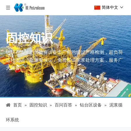
简体中文
固控知识
恒联石油生产的所有设备出厂前均经过严格检测，超负荷
运转测试，质量有保证，免费提供泥浆处理方案，服务广
大顾客。
首页
»
固控知识
»
百问百答
»
钻台区设备
»
泥浆循
环系统