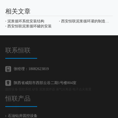
相关文章
泥浆循环系统安装结构
西安恒联泥浆循环灌的制造工艺
西安恒联泥浆循环罐的安装
联系恒联
张经理：18082623819
陕西省咸阳市西部云谷二期1号楼804室
固控设备 固控系统 砂泵 泥浆搅拌器 液气分离器 电子点火装置
恒联产品
石油钻井固控设备