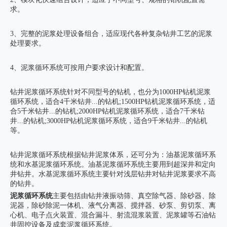
求。
3、完整的泥浆处理设备组合，适应现代各种复杂钻井工艺的泥浆
处理要求。
4、泥浆循环系统可按用户要求设计和配置。
钻井泥浆循环系统针对不同型号的钻机，也分为1000HP钻机泥浆
循环系统，适合4千米钻井...的钻机;1500HP钻机泥浆循环系统，适
合5千米钻井...的钻机;2000HP钻机泥浆循环系统，适合7千米钻
井...的钻机;3000HP钻机泥浆循环系统，适合9千米钻井...的钻机
等。
钻井泥浆循环系统根据钻井泥浆体系，还可分为：油基泥浆循环系
统和水基泥浆循环系统。油基泥浆循环系统主要用到超深井和定向
井钻井。水基泥浆循环系统主要针对浅层钻井对钻井泥浆要求不高
的钻井。
泥浆循环系统
主要包括由钻井液振动筛、真空除气器、除砂器、除
泥器，除砂除泥一体机、液气分离器、搅拌器、砂泵、剪切泵、离
心机、电子点火装置、混合漏斗、射流混浆装置、
泥浆罐
等石油钻
井固控设备及成套泥浆循环系统。