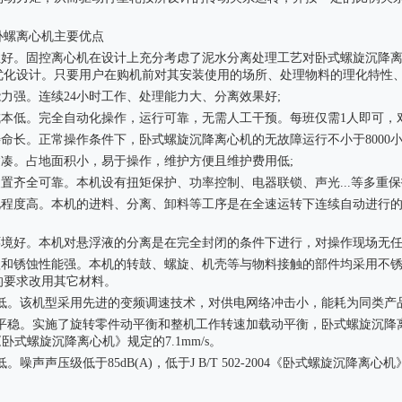
。
卧螺离心机
主要优点
应性好。固控离心机在设计上充分考虑了泥水分离处理工艺对卧式螺旋沉降
优化设计。只要用户在购机前对其安装使用的场所、处理物料的理化特性
能力强。连续24小时工作、处理能力大、分离效果好;
工成本低。完全自动化操作，运行可靠，无需人工干预。每班仅需1人即可
寿命长。正常操作条件下，卧式螺旋沉降离心机的无故障运行不小于8000小
紧凑。占地面积小，易于操作，维护方便且维护费用低;
护装置齐全可靠。本机设有扭矩保护、功率控制、电器联锁、声光...等多
动化程度高。本机的进料、分离、卸料等工序是在全速运转下连续自动进行
作环境好。本机对悬浮液的分离是在完全封闭的条件下进行，对操作现场无
腐蚀和锈蚀性能强。本机的转鼓、螺旋、机壳等与物料接触的部件均采用不
的要求改用其它材料。
油基泥浆不落地系统
HMC泥浆净化装置
耗低。该机型采用先进的变频调速技术，对供电网络冲击小，能耗为同类产品的1
转平稳。实施了旋转零件动平衡和整机工作转速加载动平衡，卧式螺旋沉降离心
04《卧式螺旋沉降离心机》规定的7.1mm/s。
低。噪声声压级低于85dB(A)，低于J B/T 502-2004《卧式螺旋沉降离心机》