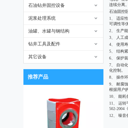
连续分离
石油钻井固控设备
石油固控
泥浆处理系统
1、 适
可调性等
油罐、水罐与钢结构
2、 生产
3、 人
钻井工具及配件
4、 使用
5、 结构
其它设备
6、 保
7、 自
化控制。
推荐产品
8、 操
9、 耐
根据用户
10、 能
11、 运
502-20
12、 噪音