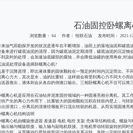
石油固控卧螺离
浏览数量：
64
作者： 恒联石油 发布时间： 2021-1
"weibo","qzone","douban","email"]
年来油气田勘探开发的状况是逐年在不断增加，油田上的落地油泥和罐底
设备来进行罐底油泥的清理，因为罐底油泥定期清理，罐底油泥的沉淀物会
不到及时的处理，会加速油底罐部的腐蚀，并会降低油罐的使用寿命;对油
底油泥处理设备选择卧螺离心机?
机基于沉降原理，即比液体重的固体颗粒在一预定的时间内沉淀而出。不
到离心力大，其次是水，油的比重轻，这样就会将受到离心力不同大小而
输送器推出，液体则会从各自的倒液口输出。三相卧螺离心机不仅可以将
卧螺离心机是应用在石油钻井泥浆固控领域的一种固液亮相分离机。其工
旋转产生的离心力作用下，比重较大的固相颗粒沉积在转鼓内壁上，与转
推出排渣口，分离后的清液经堰板开口流出转鼓的机器。从而实现固液亮
卧螺离心机结构说明
卧螺离心机由螺旋推进器 差速器 电机 电控 支架 壳体等结构组成。螺
，输出轴与螺旋联接，输入轴与副电机联接。主电机带动转鼓旋转的同时
制动力矩，从而驱动行星轮按所设计的传动关系运转，并按一定的比例关