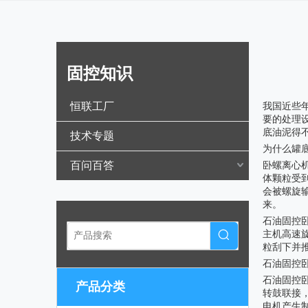
固控知识
["wechat",
恒联工厂
我国近些
要的处理
底油泥得
技术专题
为什么罐
百问百答
卧螺离心
体颗粒受
会被螺旋
来。
石油固控
主机高速
粒刮下并
石油固控
石油固控
产品分类
转鼓联接
电机产生