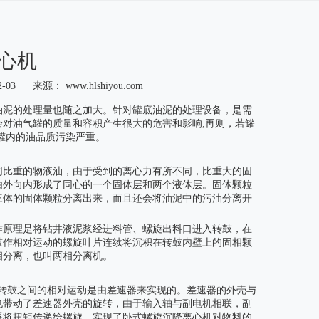
心机
2-03 来源：
www.hlshiyou.com
油泥的处理量也随之加大。针对罐底油泥的处理设备，是需
对油气罐的质量和容积产生很大的危害和影响;再则，若罐
罐内的油品质污染严重。
同比重的物液油，由于受到的离心力有所不同，比重大的固
由外向内形成了同心的一个固体层和两个液体层。固体颗粒
三体的固体颗粒分离出来，而且还会将油泥中的污油分离开
作原理是将钻井液泥浆经进料管、螺旋出料口进入转鼓，在
鼓作相对运动的螺旋叶片连续将沉积在转鼓内壁上的固相颗
相分离，也叫两相分离机。
旋与转鼓之间的相对运动是由差速器来实现的。差速器的外壳与
也带动了差速器外壳的旋转，由于输入轴与副电机相联，副
系将扭矩传递给螺旋，实现了卧式螺旋沉降离心机对物料的