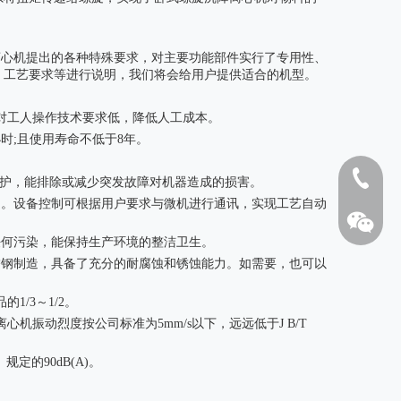
离心机提出的各种特殊要求，对主要功能部件实行了专用性、
、工艺要求等进行说明，我们将会给用户提供适合的机型。
，对工人操作技术要求低，降低人工成本。
时;且使用寿命不低于8年。
1808262
重保护，能排除或减少突发故障对机器造成的损害。
的。设备控制可根据用户要求与微机进行通讯，实现工艺自动
任何污染，能保持生产环境的整洁卫生。
锈钢制造，具备了充分的耐腐蚀和锈蚀能力。如需要，也可以
杠杆式海底阀
250钢壳
/3～1/2。
机振动烈度按公司标准为5mm/s以下，远远低于J B/T
规定的90dB(A)。