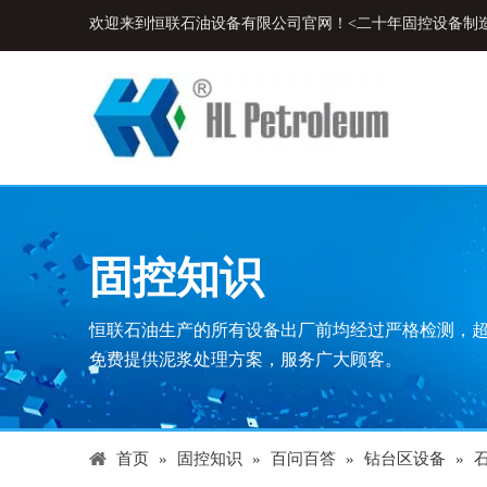
欢迎来到恒联石油设备有限公司官网！<二十年固控设备制
固控知识
恒联石油生产的所有设备出厂前均经过严格检测，
免费提供泥浆处理方案，服务广大顾客。
首页
»
固控知识
»
百问百答
»
钻台区设备
»