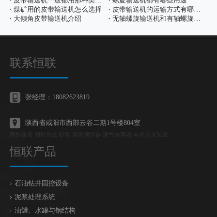
皮带输送机一般都用那种类型的皮带
螺旋输送机都有哪些用途
煤矿用的皮带输送机怎么选择
皮带输送机的运输方式有哪几种
大倾角皮带输送机介绍
无轴螺旋输送机和有轴螺旋输送机的区别是什么
联系恒联
张经理：18082623819
陕西省咸阳市西部云谷二期1号楼804室
固控设备 固控系统 砂泵 泥浆搅拌器 液气分离器 电子点火装置
恒联产品
石油钻井固控设备
泥浆处理系统
油罐、水罐与钢结构