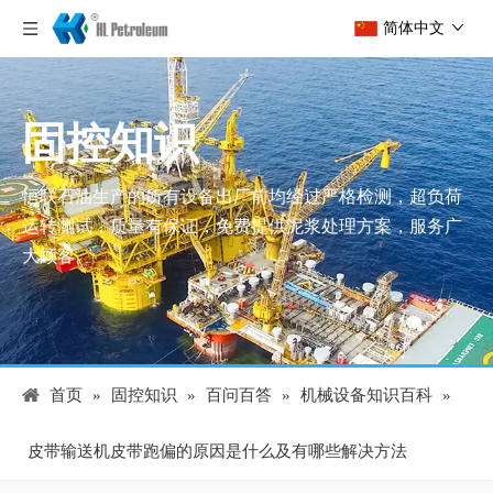
简体中文
固控知识
恒联石油生产的所有设备出厂前均经过严格检测，超负荷
运转测试，质量有保证，免费提供泥浆处理方案，服务广
大顾客。
首页
»
固控知识
»
百问百答
»
机械设备知识百科
»
皮带输送机皮带跑偏的原因是什么及有哪些解决方法