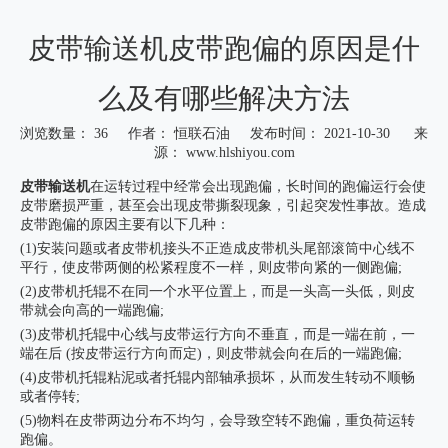
皮带输送机皮带跑偏的原因是什
么及有哪些解决方法
浏览数量：
36
作者： 恒联石油 发布时间： 2021-10-30 来
源：
www.hlshiyou.com
["wechat","weibo","qzone","douban","email"]
皮带输送机
在运转过程中经常会出现跑偏，长时间的跑偏运行会使
皮带磨损严重，甚至会出现皮带撕裂现象，引起突发性事故。造成
皮带跑偏的原因主要有以下几种：
(1)安装问题或者皮带机接头不正造成皮带机头尾部滚筒中心线不
平行，使皮带两侧的松紧程度不一样，则皮带向紧的一侧跑偏;
(2)皮带机托辊不在同一个水平位置上，而是一头高一头低，则皮
带就会向高的一端跑偏;
(3)皮带机托辊中心线与皮带运行方向不垂直，而是一端在前，一
端在后 (按皮带运行方向而定)，则皮带就会向在后的一端跑偏;
(4)皮带机托辊粘泥或者托辊内部轴承损坏，从而发生转动不顺畅
或者停转;
(5)物料在皮带两边分布不均匀，会导致空转不跑偏，重负荷运转
跑偏。