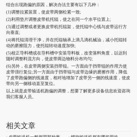
结合出现跑偏的原因，解决办法主要有以下几种：
(1)调整拉紧装置，使皮带两侧松紧一致;
(2)利用垫片调整皮带机托辊，使之在同一个水平位置上;
(3)通过调整或者更换皮带机托辊架，使托辊中心线与皮带运行方
向垂直;
(4)将托辊清理干净，并在托辊轴承上滴几滴机械油，减小托辊转
动的磨擦阻力，使托辊转动速度加快;
(5)校正导料槽或在导料槽中安装导料板，改变落料角度，以达到
随时调整料流方向，使皮带两边物料分布均匀;
(6)另外，在皮带两侧安装挡带辊。一方面由于挡带辊的作用力使
皮带强行复位;另一方面由于挡带辊与皮带边缘的磨擦作用，降低
了皮带跑偏侧的线速度，相对地增加了皮带另一侧的线速度，使皮
带向另一侧移动直至复位。
以上就是
皮带输送机
跑偏的调整，想要了解更多设备信息欢迎咨询
我们客服人员。
相关文章