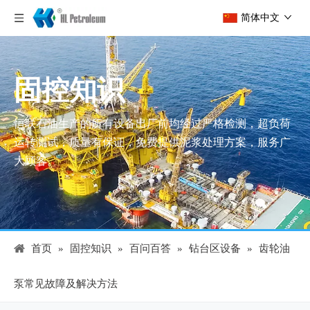
简体中文
固控知识
恒联石油生产的所有设备出厂前均经过严格检测，超负荷
运转测试，质量有保证，免费提供泥浆处理方案，服务广
大顾客。
首页
»
固控知识
»
百问百答
»
钻台区设备
»
齿轮油
泵常见故障及解决方法