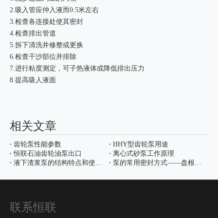
2.吸入管应仲入液而0.5米左右
3.检查各连接处使其密封
4.检查排出管道
5.拆下清洗井修整或更换
6.检查干沙部位并排除
7.进行粘度测定，可子热液体或降低排出压力
8.提高吸人液面
相关文章
齿轮泵性能参数
HHY型齿轮泵用途
恒联石油齿轮油泵出口
离心式砂泵工作原理
液下渣浆泵的结构特点和使用范围
泵的常用密封方式——盘根密封与机械密封
联系恒联