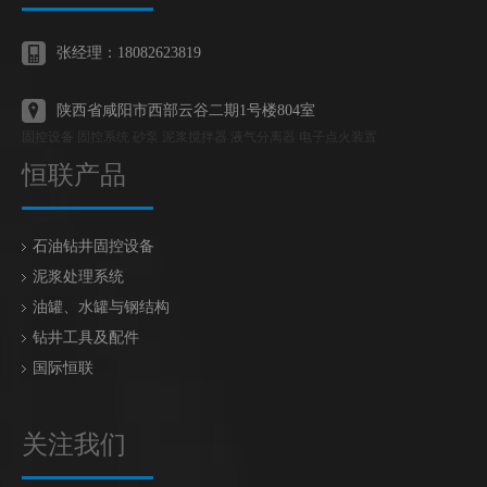
张经理：18082623819
陕西省咸阳市西部云谷二期1号楼804室
固控设备 固控系统 砂泵 泥浆搅拌器 液气分离器 电子点火装置
恒联产品
石油钻井固控设备
泥浆处理系统
油罐、水罐与钢结构
钻井工具及配件
国际恒联
关注我们