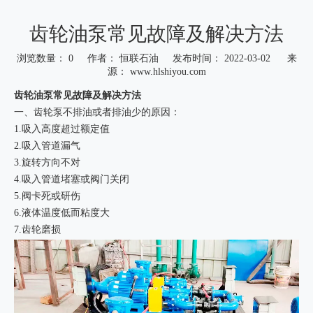
齿轮油泵常见故障及解决方法
浏览数量：
0
作者： 恒联石油 发布时间： 2022-03-02 来
源：
www.hlshiyou.com
["wechat","weibo","qzone","douban","email"]
齿轮油泵常见故障及解决方法
一、齿轮泵不排油或者排油少的原因：
1.吸入高度超过额定值
2.吸入管道漏气
3.旋转方向不对
4.吸入管道堵塞或阀门关闭
5.阀卡死或研伤
6.液体温度低而粘度大
7.齿轮磨损