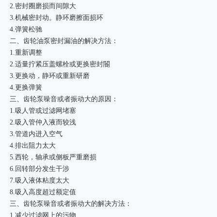
2.密封圈磨损而间隙大
3.机械密封动。静环磨擦面损环
4.弹簧松驰
二、齿轮油泵密封漏油的解决方法：
1.重新调整
2.适量拧紧压盖螺栓或更换密封閽
3.更换动，静环或重新研磨
4.更换弹簧
三、齿轮泵噪音或者振动大的原因：
1.吸人管或过滤网堵塞
2.吸入管仲入液而较浅
3.管道内进入空气
4.排出阻力太大
5.西轮，轴承或侧板严重磨损
6.回转部分发生干涉
7.吸入液体粘度太大
8.吸入高度超过额定值
三、齿轮泵噪音或者振动大的解决方法：
1.减少过滤网上的污物