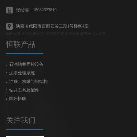
张经理：18082623819
陕西省咸阳市西部云谷二期1号楼804室
固控设备 固控系统 砂泵 泥浆搅拌器 液气分离器 电子点火装置
恒联产品
石油钻井固控设备
泥浆处理系统
油罐、水罐与钢结构
钻井工具及配件
国际恒联
关注我们