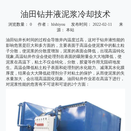
油田钻井液泥浆冷却技术
浏览数量：
0
作者： hlshiyou 发布时间： 2022-02-11 来
源：
本站
["wechat","weibo","qzone","douban","email"]
油田钻井长时间的过程会导致井内温度过高，这对于钻井液性能的
影响危害是巨大和多方面的，主要表面于高温会使泥浆中的黏土粒
子分散，使泥浆的分散度增加，泥浆的表面会降低，出现高温钝化
现象;高温钻井作业会使处理剂在表面的吸附量会大大地降低，使
泥浆在高温下，粘土不仅会钝化，分散，胶凝等作用无阻碍地发
生。高温会降低粘土粒子表面和处理剂的水化能力、减薄其水化膜
厚度，结果会大大降低处理剂分子对粘土的保护，从而使泥浆的失
水量加大，会出现高温固化现象。油田钻井作业若在高温下进行，
对泥浆性能的危害有不可逆和可逆的2个方面：