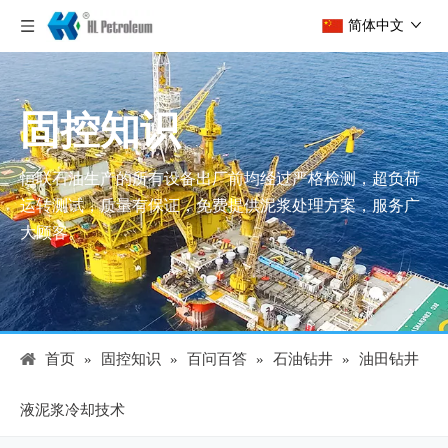
简体中文
固控知识
恒联石油生产的所有设备出厂前均经过严格检测，超负荷
运转测试，质量有保证，免费提供泥浆处理方案，服务广
大顾客。
首页
»
固控知识
»
百问百答
»
石油钻井
»
油田钻井
液泥浆冷却技术