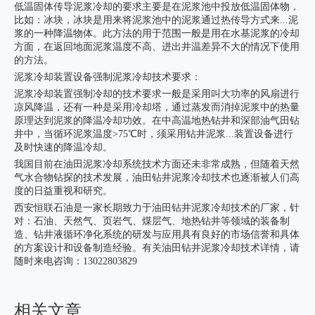
低温固体传导泥浆冷却的要求主要是在泥浆池中投放低温固体物，
比如：冰块，冰块是用来将泥浆池中的泥浆通过热传导方式来...泥
浆的一种降温物体。此方法的用于范围一般是用在水基泥浆的冷却
方面，在返回地面泥浆温度不高、进出井温差异不大的情况下使用
的方法。
泥浆冷却装置设备强制泥浆冷却技术要求：
泥浆冷却装置强制冷却的技术要求一般是采用叫大功率的风扇进行
凉风降温，还有一种是采用冷却塔，通过蒸发而消掉泥浆中的热量
原理达到泥浆的降温冷却功效。在中高温地热钻井和深部油气田钻
井中，当循环泥浆温度>75℃时，须采用钻井泥浆...装置设备进行
及时快速的降温冷却。
我国目前在油田泥浆冷却系统技术方面还未非常成熟，但随着天然
气水合物钻探的技术发展，油田钻井泥浆冷却技术也逐渐被人们高
度的日益重视和研究。
西安恒联石油是一家长期致力于油田钻井泥浆冷却技术的厂家，针
对：石油、天然气、页岩气、煤层气、地热钻井等领域的装备制
造、钻井液循环净化系统的研发与应用具有良好的市场信誉和具体
的方案设计和设备制造经验。有关油田钻井泥浆冷却技术详情，请
随时来电咨询：13022803829
相关文章