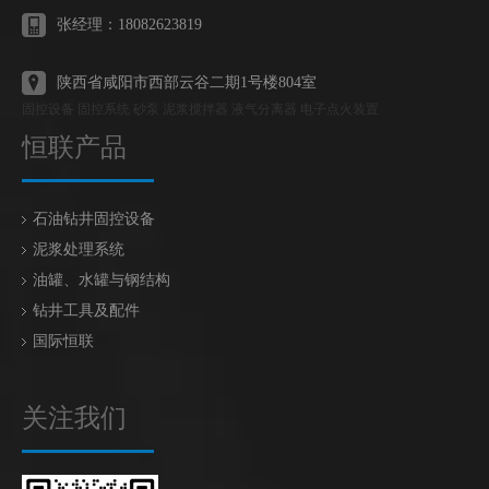
张经理：18082623819
陕西省咸阳市西部云谷二期1号楼804室
固控设备 固控系统 砂泵 泥浆搅拌器 液气分离器 电子点火装置
恒联产品
石油钻井固控设备
泥浆处理系统
油罐、水罐与钢结构
钻井工具及配件
国际恒联
关注我们