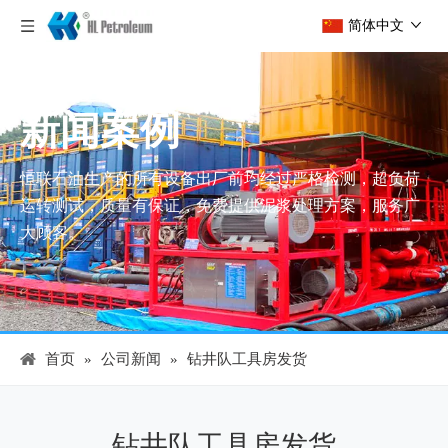
简体中文
新闻案例
恒联石油生产的所有设备出厂前均经过严格检测，超负荷
运转测试，质量有保证，免费提供泥浆处理方案，服务广
大顾客。
首页
»
公司新闻
»
钻井队工具房发货
钻井队工具房发货