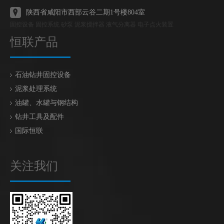
陕西省咸阳市西部云谷二期1号楼804室
固控设备 固控系统 砂泵 泥浆搅拌器 液气分离器 电子点火装置
恒联产品
石油钻井固控设备
泥浆处理系统
油罐、水罐与钢结构
钻井工具及配件
国际恒联
关注我们