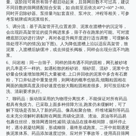
量。该阶段可将所有筛子都启动起来，且筛网目数不可过高，建议
不同目数的筛网搭配组合安装，如:由前至后依次40*2+60* 2+80。
同时开启除砂器。泵排量与缸套直径、泵冲次、冲程等相关，可参
考泵铭牌或询泥浆组长。
5、调分流：基于高架管开孔位置差异、泥浆在渡槽中的沉淀等，
会出现距高架管近的提升阀进浆多，筛子存在跑浆的可能。可对渡
槽底部沉砂进行清铲，再对各提升阀开度进行适当调整，可缓解各
筛处理不均的情况(如下图)。人为降低渡槽上沿以适应高架管，致
泥浆，入渡槽后缺缓冲，或去掉提长阀板，同样会出现分流不均跑
浆。
6、问岩相：同一台筛子、同样的筛布遇不同的固相，网孔被砂堵
的几率是不一样的。如遇松散的粉砂岩、细砂层、流砂，泥浆中含
砂量会快速增加致网孔大量被堵;.上口井回收的泥浆中多含有石磨
粉，下口井钻进中重复使用，则网堵的概率也较高;细颗粒固相在
网面的抛掷高度及排砂速度也较大颗粒固相差很多。则可按后续冲
洗、清刷要求执行。
7、聊药品：振动筛采用的为物理分离技术，不能保证对所有药品
都具有免疫力。已采取上面多种排障方法,跑浆仍未缓解时，可了
解下现场是否加入了新的药品。像高粘聚合物、纤维堵漏剂等药品
在未充分溶解时易黏附在网面;而磺化沥清、渣油、原油等药品易
包裹住丝径，致筛网透筛性减弱;该油品在接单根间隙，循环停止
时，遇冷易凝结网面，形成糊筛，最终形成跑浆。二开中前期遇更
换泥浆体系、药品添加速度过快、应对井下事故等，使用高目筛网