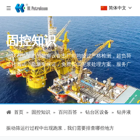
简体中文
固控知识
恒联石油生产的所有设备出厂前均经过严格检测，超负荷
运转测试，质量有保证，免费提供泥浆处理方案，服务广
大顾客。
首页
»
固控知识
»
百问百答
»
钻台区设备
»
钻井液
振动筛运行过程中出现跑浆，我们需要排查哪些地方