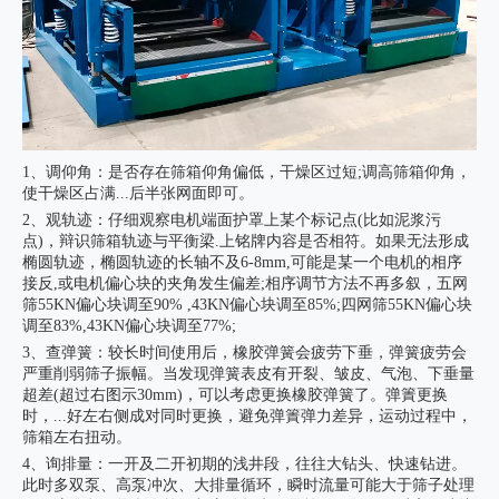
1、调仰角：是否存在筛箱仰角偏低，干燥区过短;调高筛箱仰角，
使干燥区占满...后半张网面即可。
2、观轨迹：仔细观察电机端面护罩上某个标记点(比如泥浆污
点)，辩识筛箱轨迹与平衡梁.上铭牌内容是否相符。如果无法形成
椭圆轨迹，椭圆轨迹的长轴不及6-8mm,可能是某一个电机的相序
接反,或电机偏心块的夹角发生偏差;相序调节方法不再多叙，五网
筛55KN偏心块调至90% ,43KN偏心块调至85%;四网筛55KN偏心块
调至83%,43KN偏心块调至77%;
3、查弹簧：较长时间使用后，橡胶弹簧会疲劳下垂，弹簧疲劳会
严重削弱筛子振幅。当发现弹簧表皮有开裂、皱皮、气泡、下垂量
超差(超过右图示30mm)，可以考虑更换橡胶弹簧了。弹簀更换
时，...好左右侧成对同时更换，避免弹簀弹力差异，运动过程中，
筛箱左右扭动。
4、询排量：一开及二开初期的浅井段，往往大钻头、快速钻进。
此时多双泵、高泵冲次、大排量循环，瞬时流量可能大于筛子处理