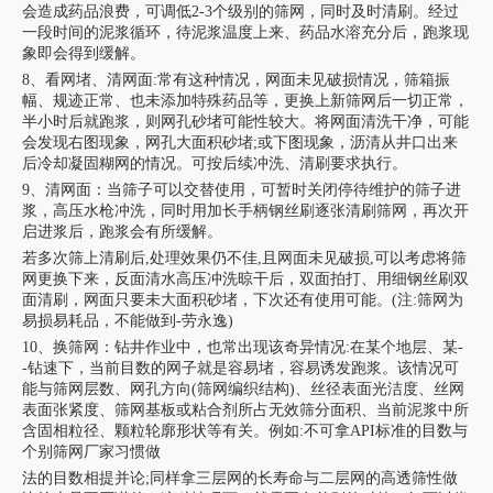
会造成药品浪费，可调低2-3个级别的筛网，同时及时清刷。经过
一段时间的泥浆循环，待泥浆温度上来、药品水溶充分后，跑浆现
象即会得到缓解。
8、看网堵、清网面:常有这种情况，网面未见破损情况，筛箱振
幅、规迹正常、也未添加特殊药品等，更换上新筛网后一切正常，
半小时后就跑浆，则网孔砂堵可能性较大。将网面清洗干净，可能
会发现右图现象，网孔大面积砂堵;或下图现象，沥清从井口出来
后冷却凝固糊网的情况。可按后续冲洗、清刷要求执行。
9、清网面：当筛子可以交替使用，可暂时关闭停待维护的筛子进
浆，高压水枪冲洗，同时用加长手柄钢丝刷逐张清刷筛网，再次开
启进浆后，跑浆会有所缓解。
若多次筛上清刷后,处理效果仍不佳,且网面未见破损,可以考虑将筛
网更换下来，反面清水高压冲洗晾干后，双面拍打、用细钢丝刷双
面清刷，网面只要未大面积砂堵，下次还有使用可能。(注:筛网为
易损易耗品，不能做到-劳永逸)
10、换筛网：钻井作业中，也常出现该奇异情况:在某个地层、某-
-钻速下，当前目数的网子就是容易堵，容易诱发跑浆。该情况可
能与筛网层数、网孔方向(筛网编织结构)、丝径表面光洁度、丝网
表面张紧度、筛网基板或粘合剂所占无效筛分面积、当前泥浆中所
含固相粒径、颗粒轮廓形状等有关。例如:不可拿API标准的目数与
个别筛网厂家习惯做
法的目数相提并论;同样拿三层网的长寿命与二层网的高透筛性做