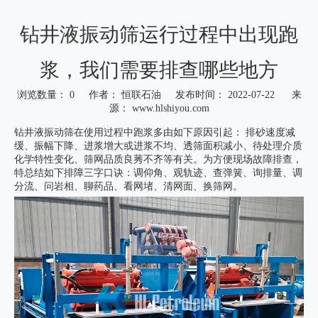
钻井液振动筛运行过程中出现跑
浆，我们需要排查哪些地方
浏览数量：
0
作者： 恒联石油 发布时间： 2022-07-22 来
源：
www.hlshiyou.com
["wechat","weibo","qzone","douban","email"]
钻井液振动筛在使用过程中跑浆多由如下原因引起： 排砂速度减
缓、振幅下降、进浆增大或进浆不均、透筛面积减小、待处理介质
化学特性变化、筛网品质良莠不齐等有关。为方便现场故障排查，
特总结如下排障三字口诀：调仰角、观轨迹、查弹簧、询排量、调
分流、问岩相、聊药品、看网堵、清网面、换筛网。