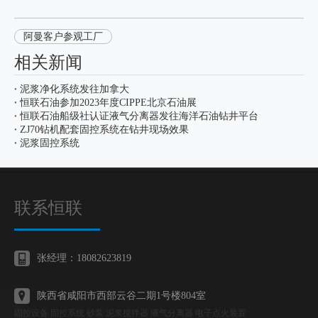
阿曼客户参观工厂
相关新闻
泥浆净化系统发往加拿大
恒联石油参加2023年度CIPPE北京石油展
恒联石油船级社认证液气分离器发往海洋石油钻井平台
ZJ70钻机配套固控系统在钻井现场效果
泥浆固控系统
联系恒联
张经理：18082623819
陕西省咸阳市西部云谷二期1号楼804室
固控设备 固控系统 砂泵 泥浆搅拌器 液气分离器 电子点火装置