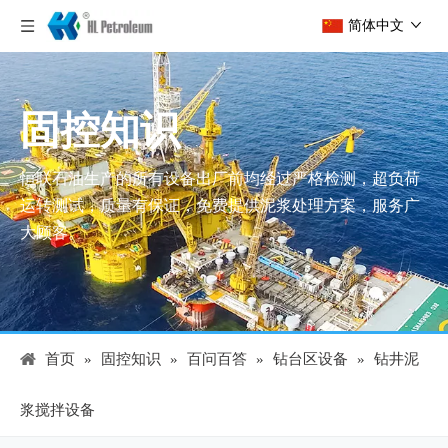
简体中文
固控知识
恒联石油生产的所有设备出厂前均经过严格检测，超负荷
运转测试，质量有保证，免费提供泥浆处理方案，服务广
大顾客。
首页
»
固控知识
»
百问百答
»
钻台区设备
»
钻井泥
浆搅拌设备