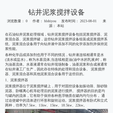
钻井泥浆搅拌设备
浏览数量：
0
作者： hlshiyou 发布时间： 2023-08-01 来
源：
本站
["wechat","weibo","qzone","douban","email"]
在石油钻井泥浆处理领域，钻井泥浆搅拌设备包括泥浆搅拌器、泥
浆混合器、泥浆搅拌罐，这些钻井泥浆搅拌设备组装成泥浆搅拌系
统。泥浆混合设备用于向钻井液中添加不同的化学添加剂并保持泥
浆性能。
各种化学品或添加剂也用于不同的情况，钻井液连续相通常是水
(淡水或盐水)，称为水基流体;当连续相是油(油中水的乳液)时，称
为油基流体。水基液通常在钻井现场制备，油基泥浆和合成液通常
在钻井液工厂生产，因此存在特殊的处理和混合设备。 泥浆搅拌
器、泥浆混合器和其他泥浆混合设备用于这些目的。
1、泥浆搅拌器
泥浆搅拌器位于泥浆搅拌罐上，用于对固控设备如振动筛、除砂除
泥器、卧螺离心机等处理后的泥浆进行搅拌。 搅拌器的目的是均
匀罐内的流体，它有助于保持各种悬浮物质在罐内均匀分布， 通
过迫使罐中的流体进行环形和旋转运动。泥浆搅拌器有卧式和立式
两种，功率为7.5kw、11kw、15kw、18.5kw、22kw。