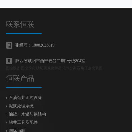
联系恒联
张经理：18082623819
陕西省咸阳市西部云谷二期1号楼804室
固控设备 固控系统 砂泵 泥浆搅拌器 液气分离器 电子点火装置
恒联产品
石油钻井固控设备
泥浆处理系统
油罐、水罐与钢结构
钻井工具及配件
国际恒联