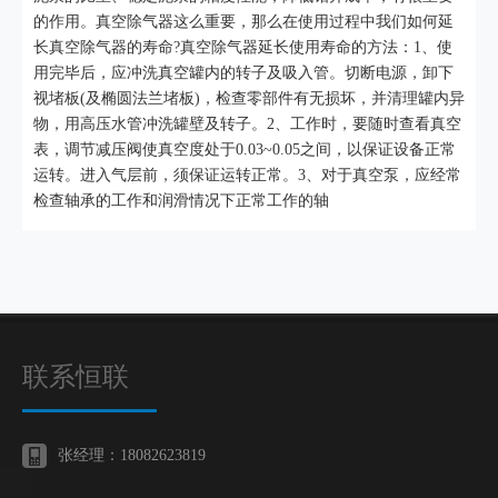
的作用。真空除气器这么重要，那么在使用过程中我们如何延
长真空除气器的寿命?真空除气器延长使用寿命的方法：1、使
用完毕后，应冲洗真空罐内的转子及吸入管。切断电源，卸下
视堵板(及椭圆法兰堵板)，检查零部件有无损坏，并清理罐内异
物，用高压水管冲洗罐壁及转子。2、工作时，要随时查看真空
表，调节减压阀使真空度处于0.03~0.05之间，以保证设备正常
运转。进入气层前，须保证运转正常。3、对于真空泵，应经常
检查轴承的工作和润滑情况下正常工作的轴
联系恒联
张经理：18082623819