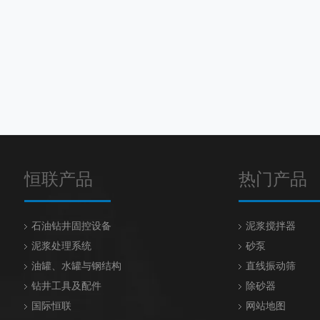
恒联产品
热门产品
石油钻井固控设备
泥浆搅拌器
泥浆处理系统
砂泵
油罐、水罐与钢结构
直线振动筛
钻井工具及配件
除砂器
国际恒联
网站地图