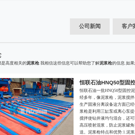
公司新闻
客户
枪
都是高度相关的
泥浆枪
.我相信这些信息可以帮助您了解
泥浆枪
的信息.如
恒联石油HNQ50型
恒联石油一批HNQ50型固
经多年，像泥浆枪，泥浆搅拌
生产固液分离设备这方面已经
浆枪是利用三缸泵或离心泵提
搅拌使钻井液均匀混合，还可
高压喷射混浆，防止泥浆罐角
送。泥浆枪特点和优势:1.泥浆