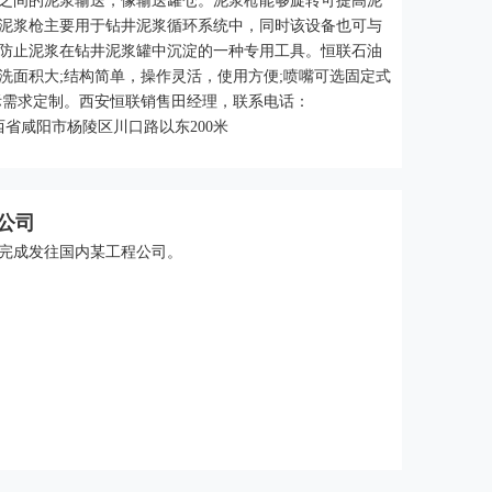
之间的泥浆输送，像输送罐仓。泥浆枪能够旋转可提高泥
泥浆枪主要用于钻井泥浆循环系统中，同时该设备也可与
防止泥浆在钻井泥浆罐中沉淀的一种专用工具。恒联石油
洗面积大;结构简单，操作灵活，使用方便;喷嘴可选固定式
际需求定制。西安恒联销售田经理，联系电话：
：陕西省咸阳市杨陵区川口路以东200米
公司
完成发往国内某工程公司。