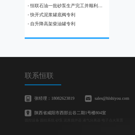
恒联石油一批砂泵生产完工并顺利发往宝鸡
快开式泥浆罐底阀专利
自升降高架柴油罐专利
联系恒联
张经理：18082623819
sales@hlshiyou.com
陕西省咸阳市西部云谷二期1号楼804室
固控设备 固控系统 砂泵 泥浆搅拌器 液气分离器 电子点火装置