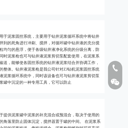
螺旋输送机
泥浆振
用于泥浆固控系统，主要用于钻井泥浆循环系统中将钻井
拌到的死角进行冲刷、搅拌，对循环罐中钻井液的充分搅
粒均匀的悬浮，便于各级钻井液净化系统的分级分离，防
同时泥浆枪也可与钻井液泥浆剪切泵配套使用，在泥浆系
输送，能够使各固控系统的钻井液泥浆结合并协调工作，
1808262
的整体。钻井液泥浆枪是我公司针对ZJ钻机泥浆固控系统
液泥浆循环系统中，同时该设备也可与钻井液泥浆剪切泵
浆罐中沉淀的一种专用工具，它可以防止
于提供泥浆罐中泥浆的补充混合或预混合，取决于使用的
的角落里防止固体沉淀，搅拌器置于罐的中间。 在泥浆系