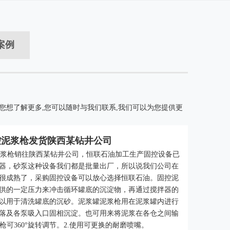
案例
果您想了解更多,您可以随时与我们联系,我们可以为您提供更
固控泥浆枪发货陕西某钻井公司
控泥浆枪销往陕西某钻井公司，恒联石油加工生产固控设备已
器，砂泵这种设备我们都是批量出厂，所以说我们公司在
很成熟了，采购固控设备可以放心选择恒联石油。固控泥
供的一定压力来冲击循环罐底的沉淀物，再通过搅拌器的
以用于清洗罐底的沉砂。泥浆罐泥浆枪用在泥浆罐内进行
落及各泵吸入口固相沉淀。也可用来将泥浆在各仓之间输
枪可360°旋转调节。2.使用可更换的耐磨喷嘴。