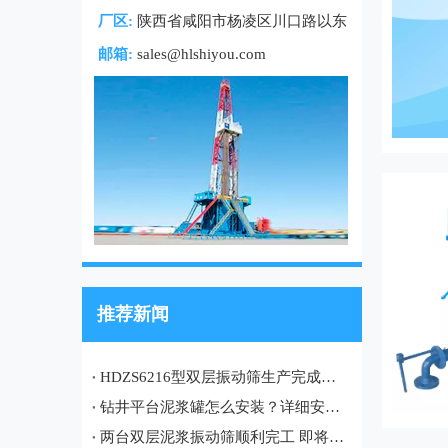
厂区:
陕西省咸阳市杨凌区川口路以东
邮箱:
sales@hlshiyou.com
推荐新闻
HDZS6216型双层振动筛生产完成，即将发往土库曼斯坦油田项目
钻井平台泥浆罐怎么安装？详细安装流程、注意事项及现场案例
两台双层泥浆振动筛顺利完工 即将发往哈萨克斯坦油田项目