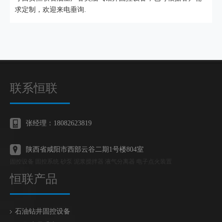
求定制，欢迎来电垂询.
联系恒联
张经理：18082623819
陕西省咸阳市西部云谷二期1号楼804室
固控设备 固控系统 砂泵 泥浆搅拌器 液气分离器 电子点火装置
恒联产品
石油钻井固控设备