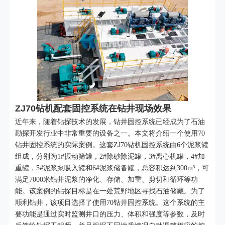
ZJ70钻机配套固控系统在钻井现场效果
近年来，随着钻探技术的发展，钻井固控系统已经成为了石油
勘探开发行业中非常重要的设备之一。本文将介绍一个使用70
钻井固控系统的实际案例。这套ZJ70钻机固控系统由6个泥浆罐
组成，分别为1#振动筛罐，2#除砂除泥罐，3#离心机罐，4#加
重罐，5#泥浆泵吸入罐和6#泥浆储备罐，总容积达到300m³，可
满足7000米钻井泥浆的净化、存储、加重、剪切和循环等功
能。该案例的钻探目标是在一处荒野地区寻找石油储藏。为了
顺利钻井，该项目选择了使用70钻井固控系统。这个系统的主
要功能是通过实时监测井口的压力、体积和强度等参数，及时