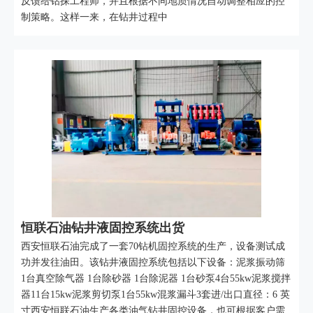
反馈给钻探工程师，并且根据不同地质情况自动调整相应的控
制策略。这样一来，在钻井过程中
恒联石油钻井液固控系统出货
西安恒联石油完成了一套70钻机固控系统的生产，设备测试成
功并发往油田。该钻井液固控系统包括以下设备：泥浆振动筛
1台真空除气器 1台除砂器 1台除泥器 1台砂泵4台55kw泥浆搅拌
器11台15kw泥浆剪切泵1台55kw混浆漏斗3套进/出口直径：6 英
寸西安恒联石油生产各类油气钻井固控设备，也可根据客户需