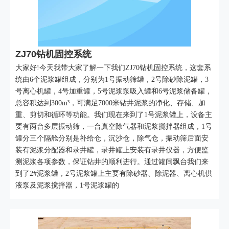
ZJ70钻机固控系统
大家好!今天我带大家了解一下我们ZJ70钻机固控系统，这套系
统由6个泥浆罐组成，分别为1号振动筛罐，2号除砂除泥罐，3
号离心机罐，4号加重罐，5号泥浆泵吸入罐和6号泥浆储备罐，
总容积达到300m³，可满足7000米钻井泥浆的净化、存储、加
重、剪切和循环等功能。我们现在来到了1号泥浆罐上，设备主
要有两台多层振动筛，一台真空除气器和泥浆搅拌器组成，1号
罐分三个隔舱分别是补给仓，沉沙仓，除气仓，振动筛后面安
装有泥浆分配器和录井罐，录井罐上安装有录井仪器，方便监
测泥浆各项参数，保证钻井的顺利进行。通过罐间飘台我们来
到了2#泥浆罐，2号泥浆罐上主要有除砂器、除泥器、离心机供
液泵及泥浆搅拌器，1号泥浆罐的