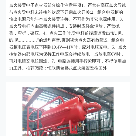
点火装置电子点火器部分操作注意事项1、严禁在高压点火导线
与点火导电杆未连接的状况下开启点火开关;2、组合电器柜的
输出电源只能与本点火装置连接。不可作为其它电源使用。3、
点火导电杆内由高频瓷件组成，安装时应轻拿轻放，严禁抛
丢，弯折，碾压。4、点火工作时,导电杆前端应该发出“叭,叭,
叭,叭,…………”的爆炸声音.否则视为点火器有故障.5、组合电
器柜电压表电压下降到10.4V—11V时，应对电瓶充电。6、点火
控制器内部电瓶为保持工作电压会持续放电，当放电至0V时，
再对电瓶充电较困难。7、电路连接用手拧紧即可，不得使用加
力工具。推荐阅读：恒联两台卧式点火装置发往国外