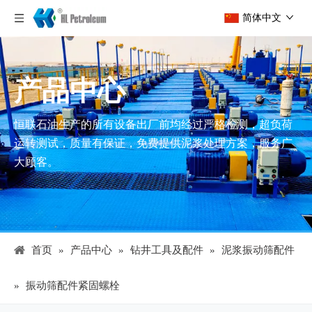
简体中文
产品中心
恒联石油生产的所有设备出厂前均经过严格检测，超负荷
运转测试，质量有保证，免费提供泥浆处理方案，服务广
大顾客。
首页
»
产品中心
»
钻井工具及配件
»
泥浆振动筛配件
»
振动筛配件紧固螺栓