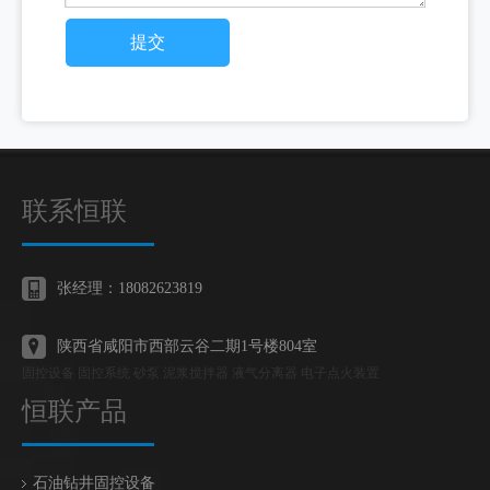
提交
联系恒联
张经理：18082623819
陕西省咸阳市西部云谷二期1号楼804室
固控设备 固控系统 砂泵 泥浆搅拌器 液气分离器 电子点火装置
恒联产品
石油钻井固控设备