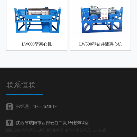
LW600型离心机
LW500型钻井液离心机
联系恒联
张经理：18082623819
陕西省咸阳市西部云谷二期1号楼804室
固控设备 固控系统 砂泵 泥浆搅拌器 液气分离器 电子点火装置