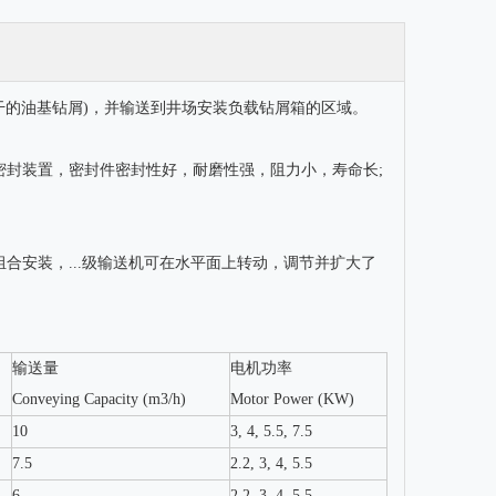
干的油基钻屑)，并输送到井场安装负载钻屑箱的区域。
密封装置，密封件密封性好，耐磨性强，阻力小，寿命长;
合安装，...级输送机可在水平面上转动，调节并扩大了
输送量
电机功率
Conveying Capacity (m3/h)
Motor Power (KW)
椭圆泥浆振动筛
10寸
10
3, 4, 5.5, 7.5
7.5
2.2, 3, 4, 5.5
6
2.2, 3, 4, 5.5