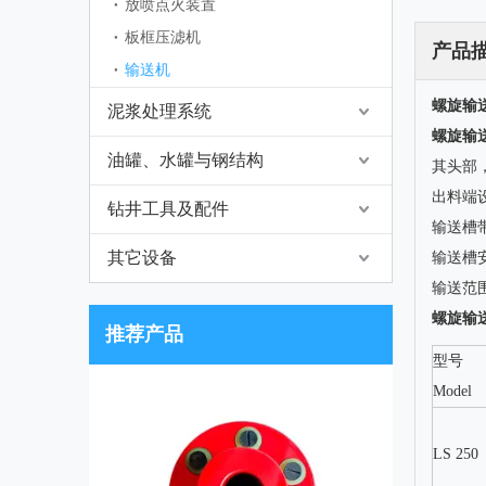
放喷点火装置
板框压滤机
产品
输送机
螺旋输
泥浆处理系统
螺旋输
油罐、水罐与钢结构
其头部
出料端
钻井工具及配件
输送槽带
其它设备
输送槽
输送范
螺旋输
推荐产品
型号
Model
LS 250