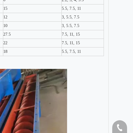
15
5.5, 7.5, 11
12
3, 5.5, 7.5
10
3, 5.5, 7.5
27.5
7.5, 11, 15
22
7.5, 11, 15
18
5.5, 7.5, 11
1808262