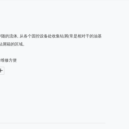
随的流体, 从各个固控设备处收集钻屑(常是相对干的油基
钻屑箱的区域。
作维修方便