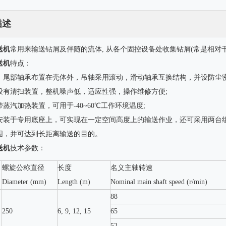
描述
送机
常用来输送钻屑及伴随的流体, 从各个固控设备处收集钻屑(常是相对
送机
特点：
，尾部轴承布置在壳体外，吊轴采用滚动，滑动轴承互换结构，并设防尘
设有清扫装置，整机噪声低，适应性强，操作维修方便;
蒸汽加热装置，可用于-40~60℃工作环境温度;
安装于专用底座上，可实现在一定空间高度上的输送作业，还可采用两台组
围，并可达到长距离输送的目的。
送机
技术参数：
螺旋公称直径
长度
名义主轴转速
Diameter (mm)
Length (m)
Nominal main shaft speed (r/min)
一体化污水处理系统
10寸陶瓷内衬旋流器
88
250
6, 9, 12, 15
65
52