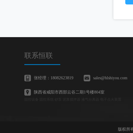
联系恒联
张经理：18082623819
sales@hlshiyou.com
陕西省咸阳市西部云谷二期1号楼804室
固控设备 固控系统 砂泵 泥浆搅拌器 液气分离器 电子点火装置
版权所有