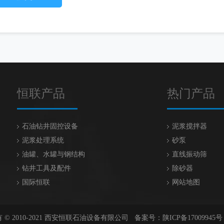
恒联产品
热门产品
石油钻井固控设备
泥浆搅拌器
泥浆处理系统
砂泵
油罐、水罐与钢结构
直线振动筛
钻井工具及配件
除砂器
国际恒联
网站地图
 © 2010-2021 西安恒联石油设备有限公司 备案号：
陕ICP备17009945号