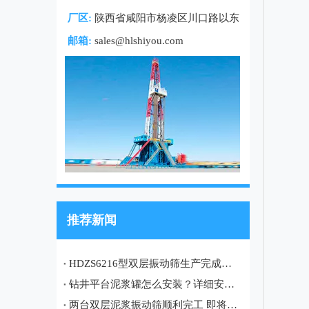
厂区:
陕西省咸阳市杨凌区川口路以东
邮箱:
sales@hlshiyou.com
推荐新闻
HDZS6216型双层振动筛生产完成，即将发往土库曼斯坦油田项目
钻井平台泥浆罐怎么安装？详细安装流程、注意事项及现场案例
两台双层泥浆振动筛顺利完工 即将发往哈萨克斯坦油田项目