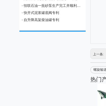
恒联石油一批砂泵生产完工并顺利发往宝鸡
快开式泥浆罐底阀专利
自升降高架柴油罐专利
上一条:
螺旋输
热门