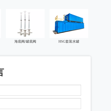
海底阀/罐底阀
HSG套装水罐
言