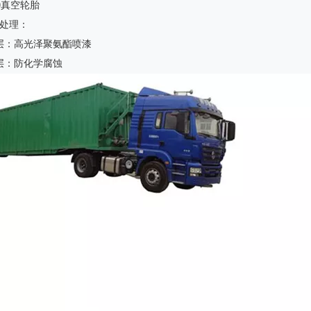
-20真空轮胎
电动海底阀
石油野营房
面处理：
层：高光泽聚氨酯喷漆
层：防化学腐蚀