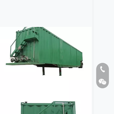
泥浆循环罐
钻
1808262