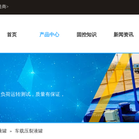
造商>
首页
产品中心
固控知识
新闻资讯
超负荷运转测试，质量有保证，
液罐
»
车载压裂液罐