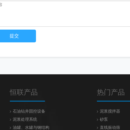
提交
恒联产品
热门产品
石油钻井固控设备
泥浆搅拌器
泥浆处理系统
砂泵
油罐、水罐与钢结构
直线振动筛