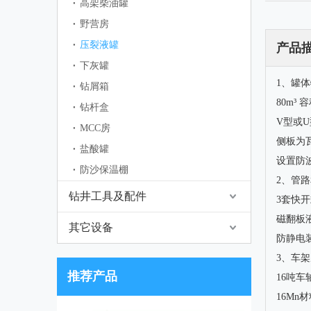
高架柴油罐
野营房
压裂液罐
产品
下灰罐
1、罐
钻屑箱
80m³
钻杆盒
V型或
MCC房
侧板为
盐酸罐
设置防
防沙保温棚
2、管
钻井工具及配件
3套快
磁翻板
其它设备
防静电
3、车
推荐产品
16吨
16Mn