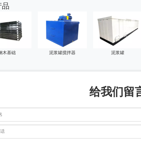
产品
钢木基础
泥浆罐搅拌器
泥浆罐
给我们留