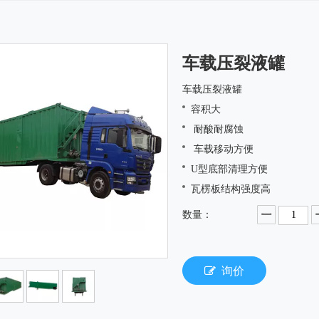
车载压裂液罐
车载压裂液罐
容积大
耐酸耐腐蚀
车载移动方便
U型底部清理方便
瓦楞板结构强度高
数量：
询价