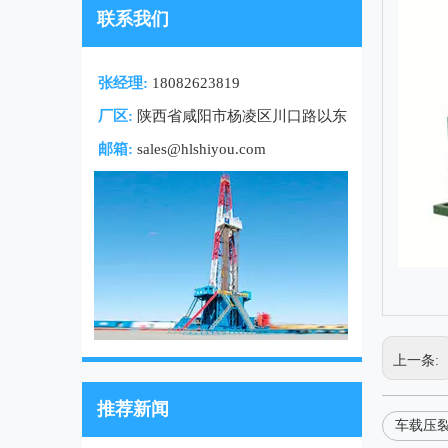
联系我们
张经理:
18082623819
厂区:
陕西省咸阳市杨凌区川口路以东
邮箱:
sales@hlshiyou.com
上一条:
推荐新闻
车载压