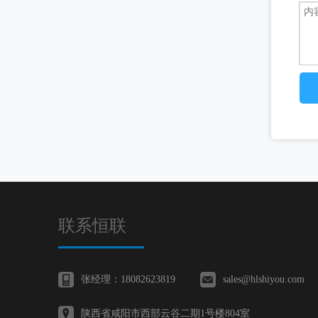
联系恒联
张经理：18082623819
sales@hlshiyou.com
陕西省咸阳市西部云谷二期1号楼804室