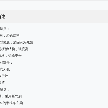
描述
体特点：
 容积，通仓结构
U型罐底，消除沉淀死角
瓦楞板结构，强度高
波板，运输安全
路和部件：
开式人孔
液位计
装置
架底盘：
车轴、采用断气刹
材料的半挂车主梁