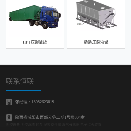
HFT压裂液罐
撬装压裂液罐
联系恒联
张经理：18082623819
陕西省咸阳市西部云谷二期1号楼804室
固控设备 固控系统 砂泵 泥浆搅拌器 液气分离器 电子点火装置