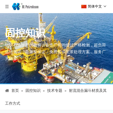
简体中文
固控知识
恒联石油生产的所有设备出厂前均经过严格检测，超负荷
运转测试，质量有保证，免费提供泥浆处理方案，服务广
大顾客。
首页
»
固控知识
»
技术专题
»
射流混合漏斗材质及其
工作方式