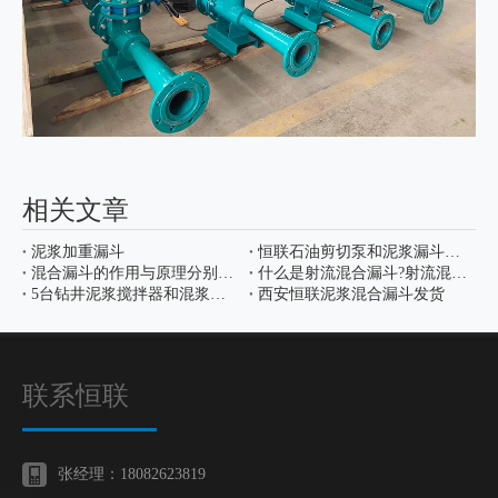
相关文章
泥浆加重漏斗
恒联石油剪切泵和泥浆漏斗发货
混合漏斗的作用与原理分别是什么?
什么是射流混合漏斗?射流混合漏斗的安装要注意哪些
5台钻井泥浆搅拌器和混浆射流漏斗发货
西安恒联泥浆混合漏斗发货
联系恒联
张经理：18082623819