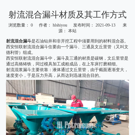
射流混合漏斗材质及其工作方式
浏览数量：
0
作者： hlshiyou 发布时间： 2021-09-13 来
源：
本站
["wechat","weibo","qzone","douban","email"]
射流混合漏斗
是石油钻井和非开挖工程中须要用到的材料混合器。
西安恒联射流混合漏斗住要由一个漏斗、三通及文丘里管（又叫文
德利管）组成。
西安恒联射流混合漏斗中，漏斗及三通的材质是碳钢，文丘里管是
通过高烙铸铁，同过模具加工成粗成品，在上车床打磨精细。
射流混浆漏斗主要依靠：液体通过文丘里管，由于截面逐渐变大，
速度变小，于是压力升高，从而达到迅速混合目的。