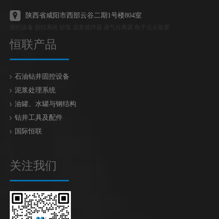
陕西省咸阳市西部云谷二期1号楼804室
固控设备 固控系统 砂泵 泥浆搅拌器 液气分离器 电子点火装置
恒联产品
石油钻井固控设备
泥浆处理系统
油罐、水罐与钢结构
钻井工具及配件
国际恒联
关注我们