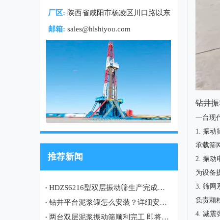
厂区:
陕西省咸阳市杨凌区川口路以东
邮箱:
sales@hlshiyou.com
钻井振
一台现
1. 振动筛
承载筛
推荐新闻
2. 振动电机
为设备
3. 筛网系统
HDZS6216型双层振动筛生产完成，即将发往土库曼斯坦油田项目
负责颗
钻井平台泥浆罐怎么安装？详细安装流程、注意事项及现场案例
4. 减震弹
两台双层泥浆振动筛顺利完工 即将发往哈萨克斯坦油田项目