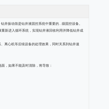
钻井振动筛是钻井液固控系统中重要的...级固控设备。
液重新进入循环系统，实现钻井液回收利用并降低钻井成
泥器、离心机等后续设备的处理效果，同时关系到钻井速
地面，如果不能及时清除，将导致：
5寸聚氨酯旋流器
砂泵配