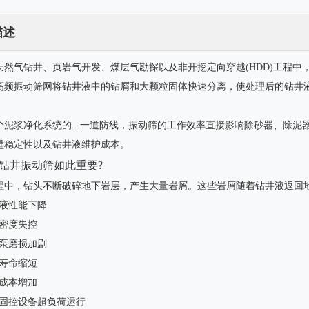
描述
天然气钻井、页岩气开发、煤层气勘探以及非开挖定向穿越(HDD)工程中，
高频振动筛网将钻井液中的钻屑和大颗粒固体快速分离，使处理后的钻井
个泥浆净化系统的...一道防线，振动筛的工作效率直接影响除砂器、除
壁稳定性以及钻井液维护成本。
钻井振动筛如此重要?
程中，钻头不断破碎地下岩层，产生大量岩屑。这些岩屑随着钻井液返回
液性能下降
密度失控
泵磨损加剧
泥浆罐
钢木基础
寿命缩短
成本增加
固控设备超负荷运行