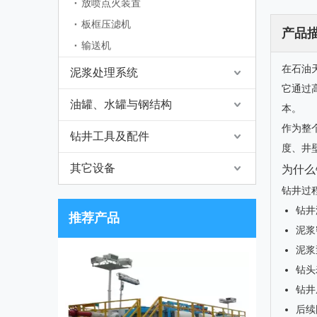
放喷点火装置
板框压滤机
产品
输送机
在石油
泥浆处理系统
它通过
油罐、水罐与钢结构
本。
作为整
钻井工具及配件
度、井
其它设备
为什么
钻井过
钻井
推荐产品
泥浆
泥浆
钻头
钻井
后续