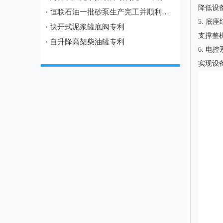
降低设
恒联石油一批砂泵生产完工并顺利发往宝鸡
5. 底座结
快开式泥浆罐底阀专利
支撑整
自升降高架柴油罐专利
6. 电控系
实现设