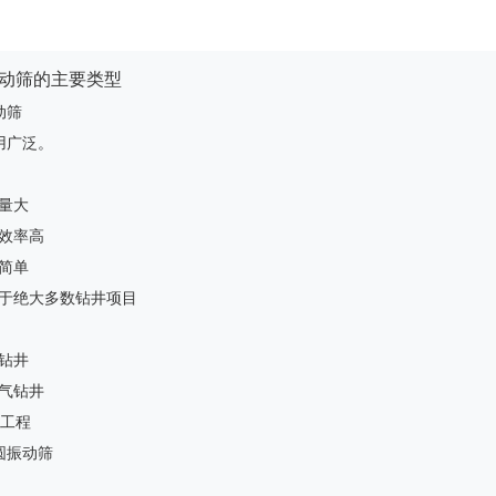
动筛的主要类型
动筛
用广泛。
量大
效率高
简单
于绝大多数钻井项目
钻井
气钻井
D工程
圆振动筛