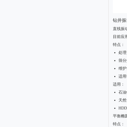
钻井振
直线振
目前应
特点：
处理
筛分
维护
适用
适用：
石油
天然
HD
平衡椭
特点：