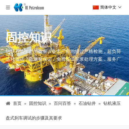
简体中文
固控知识
恒联石油生产的所有设备出厂前均经过严格检测，超负荷
运转测试，质量有保证，免费提供泥浆处理方案，服务广
大顾客。
首页
»
固控知识
»
百问百答
»
石油钻井
»
钻机液压
盘式刹车调试的步骤及其要求