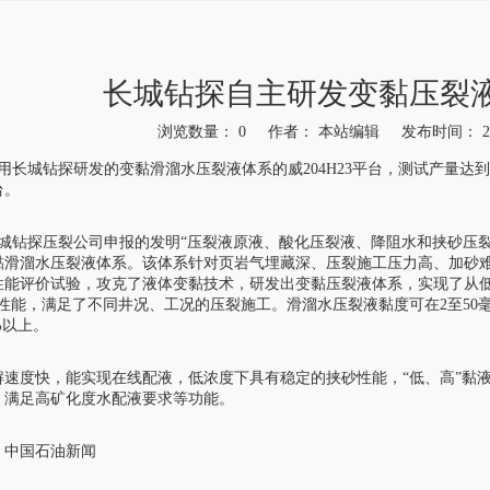
长城钻探自主研发变黏压裂
浏览数量：
0
作者： 本站编辑 发布时间： 202
"weibo","qzone","douban","email"]
用长城钻探研发的变黏滑溜水压裂液体系的威204H23平台，测试产量达到1
台。
长城钻探压裂公司申报的发明“压裂液原液、酸化压裂液、降阻水和挟砂压
黏滑溜水压裂液体系。该体系针对页岩气埋藏深、压裂施工压力高、加砂
性能评价试验，攻克了液体变黏技术，研发出变黏压裂液体系，实现了从低
性能，满足了不同井况、工况的压裂施工。滑溜水压裂液黏度可在2至50毫
%以上。
解速度快，能实现在线配液，低浓度下具有稳定的挟砂性能，“低、高”黏液
、满足高矿化度水配液要求等功能。
：中国石油新闻