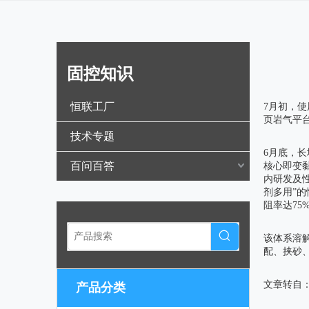
固控知识
["wechat",
恒联工厂
7月初，使
页岩气平
技术专题
6月底，
百问百答
核心即变
内研发及
剂多用”的
阻率达75
该体系溶
配、挟砂
文章转自
产品分类