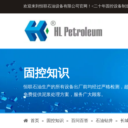
欢迎来到恒联石油设备有限公司官网！<二十年固控设备制
固控知识
恒联石油生产的所有设备出厂前均经过严格检测，
免费提供泥浆处理方案，服务广大顾客。
首页
»
固控知识
»
百问百答
»
石油钻井
»
长