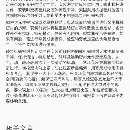
定是否就有良好的浮动性能。安装密封时应轻拿轻放，防止损坏密
封件，安装时应将密封及腔体擦洗干净。紧固泵用机械密封压盖时
紧固螺栓应均匀受力，防止受力不均损坏泵用机械密封。
如密封元件被污垢或凝聚物粘结，应清除凝结物后再进行泵用机械
密封的拆卸。安装前要认真检查集结密封零件数量是否足够，各元
件是否有损坏，特别是动、静环有无碰伤、裂纹和变形等缺陷。如
果有问题，需进行修复或更换件。检查轴套或压盖的倒角是否恰
当，不符合要求须进行修整。
砂泵机械密封各元器件在安装前须用丙酮或机械轴封无水酒精清洗
干净。保持清洁，特别是动、静环及辅助密封元件应无杂质、灰
尘。动、静环表面涂上一层清洁的机油。上紧压盖应在联轴器找正
后进行。螺栓应均匀上紧，防止压盖断面偏斜，用塞尺或专用工具
检查各点，其误差不大于0.05毫米。检查压盖与轴或轴套外径的配
合间隙(及同心度)，须保证四周均匀，用塞尺检查各点允差不大于
0.10毫米。弹簧压缩量要按规定进行，不允许有过大或过小的现
象，要求误差±2.00毫米，过大会增加断面比压，加速断面磨损。
过小会造成比压不足而不能起到密封作用，弹簧装上后在弹簧座内
要移动灵活。
相关文章