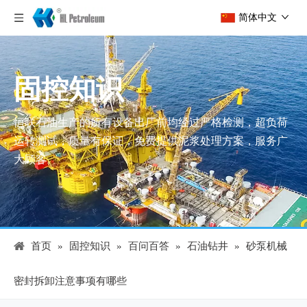
简体中文
固控知识
恒联石油生产的所有设备出厂前均经过严格检测，超负荷
运转测试，质量有保证，免费提供泥浆处理方案，服务广
大顾客。
首页
»
固控知识
»
百问百答
»
石油钻井
»
砂泵机械
密封拆卸注意事项有哪些