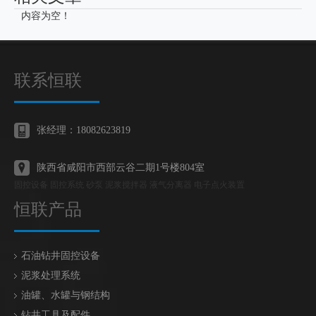
内容为空！
联系恒联
张经理：18082623819
陕西省咸阳市西部云谷二期1号楼804室
固控设备 固控系统 砂泵 泥浆搅拌器 液气分离器 电子点火装置
恒联产品
石油钻井固控设备
泥浆处理系统
油罐、水罐与钢结构
钻井工具及配件