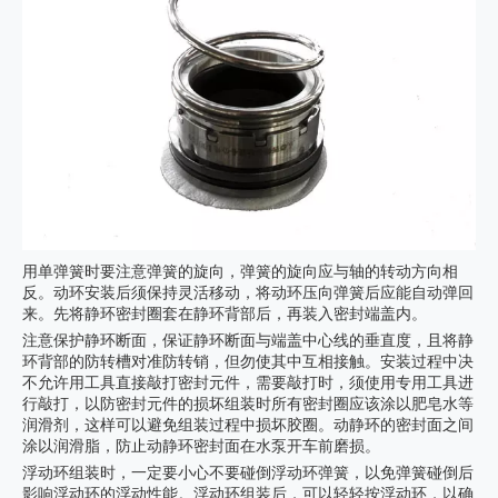
用单弹簧时要注意弹簧的旋向，弹簧的旋向应与轴的转动方向相
反。动环安装后须保持灵活移动，将动环压向弹簧后应能自动弹回
来。先将静环密封圈套在静环背部后，再装入密封端盖内。
注意保护静环断面，保证静环断面与端盖中心线的垂直度，且将静
环背部的防转槽对准防转销，但勿使其中互相接触。安装过程中决
不允许用工具直接敲打密封元件，需要敲打时，须使用专用工具进
行敲打，以防密封元件的损坏组装时所有密封圈应该涂以肥皂水等
润滑剂，这样可以避免组装过程中损坏胶圈。动静环的密封面之间
涂以润滑脂，防止动静环密封面在水泵开车前磨损。
浮动环组装时，一定要小心不要碰倒浮动环弹簧，以免弹簧碰倒后
影响浮动环的浮动性能。浮动环组装后，可以轻轻按浮动环，以确