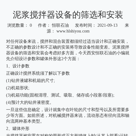
泥浆搅拌器设备的筛选和安装
浏览数量：
0
作者： 恒联石油 发布时间： 2021-09-13 来
源：
www.hlshiyou.com
["wechat","weibo","qzone","douban","email"]
对任何设备来说，搅拌和混合装置都须经过适当设计和正确安装，
不正确的参数设计和不正确的安装将导致设备性能变差。泥浆搅拌
器设备的筛选和安装会考虑好多方面，今天西安恒联石油的小编就
先介绍设计参数和罐体外形这2个方面：
1、设计参数
正确设计搅拌系统须了解以下参数
(1)钻井液罐和机箱的尺寸;
(2)机箱形状;
(3)机箱功能(固相清理、测试、吸取、储存或小段塞/段塞);
(4)预计大的钻井液密度。
一旦这些信息确定，设计就集中在叶轮的尺寸和型号以及所需要多
少等方面。如前所述，对机械搅拌器来说，流动形态有径向流和轴
向流两种基本类型。
2、罐体外形
当搅拌器被安置在对称的圆形或正方形罐体上时(从其上部看)运转