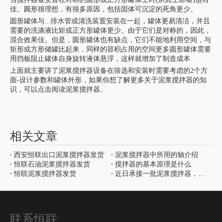
佳。圓形很理想，有很多原因，包括固体可沉淀的死角更少。
圆形罐体与...排水管或清洗装置安装在一起，罐体更易清洁，并且
需要的洗涤液比矩或正方形罐体更少。由于它们是对称的，因此，
混合效果佳。但是，圆形罐体也有缺点，它们不能地利用空间，与
矩形或方形储罐比起来，同样的容积占用的空间更多圆形罐体需要
用挡板阻止罐体自身旋转液体悬浮，这样就增加了制造成本
上面就主要讲了泥浆搅拌器设备在筛选和安装时需要考虑的2个方
面-设计参数和罐体外形，如果你想了解更多关于泥浆搅拌器的知
识，可以点击阅读泥浆搅拌器。
相关文章
西安恒联出口泥浆搅拌器发货
泥浆搅拌器中所用的轴介绍
恒联石油泥浆搅拌器发货
搅拌器的基本原理是什么
恒联泥浆搅拌器发货
近日承接一批泥浆搅拌器，已生产完工准备发货。
联系恒联