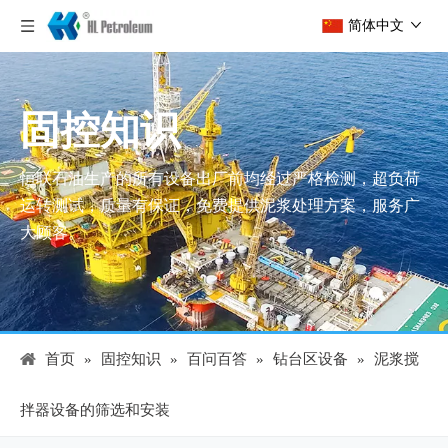
简体中文
固控知识
恒联石油生产的所有设备出厂前均经过严格检测，超负荷
运转测试，质量有保证，免费提供泥浆处理方案，服务广
大顾客。
首页
»
固控知识
»
百问百答
»
钻台区设备
»
泥浆搅
拌器设备的筛选和安装