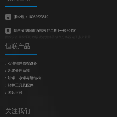
张经理：18082623819
陕西省咸阳市西部云谷二期1号楼804室
固控设备 固控系统 砂泵 泥浆搅拌器 液气分离器 电子点火装置
恒联产品
石油钻井固控设备
泥浆处理系统
油罐、水罐与钢结构
钻井工具及配件
国际恒联
关注我们