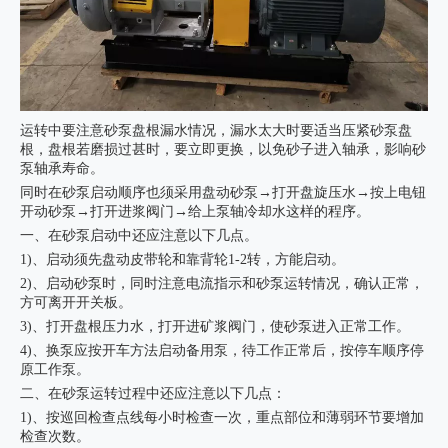
运转中要注意砂泵盘根漏水情况，漏水太大时要适当压紧砂泵盘
根，盘根若磨损过甚时，要立即更换，以免砂子进入轴承，影响砂
泵轴承寿命。
同时在砂泵启动顺序也须采用盘动砂泵→打开盘旋压水→按上电钮
开动砂泵→打开进浆阀门→给上泵轴冷却水这样的程序。
一、在砂泵启动中还应注意以下几点。
1)、启动须先盘动皮带轮和靠背轮1-2转，方能启动。
2)、启动砂泵时，同时注意电流指示和砂泵运转情况，确认正常，
方可离开开关板。
3)、打开盘根压力水，打开进矿浆阀门，使砂泵进入正常工作。
4)、换泵应按开车方法启动备用泵，待工作正常后，按停车顺序停
原工作泵。
二、在砂泵运转过程中还应注意以下几点：
1)、按巡回检查点线每小时检查一次，重点部位和薄弱环节要增加
检查次数。