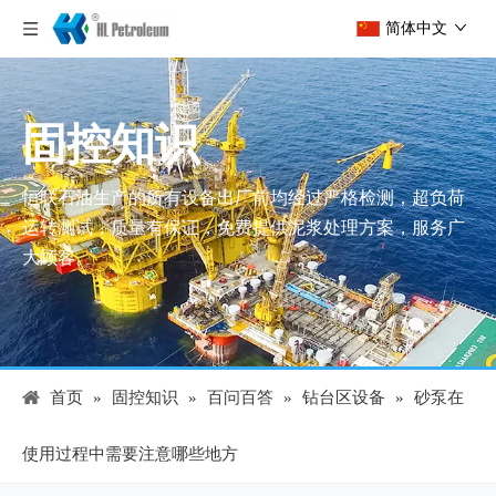
简体中文
固控知识
恒联石油生产的所有设备出厂前均经过严格检测，超负荷
运转测试，质量有保证，免费提供泥浆处理方案，服务广
大顾客。
首页
»
固控知识
»
百问百答
»
钻台区设备
»
砂泵在
使用过程中需要注意哪些地方