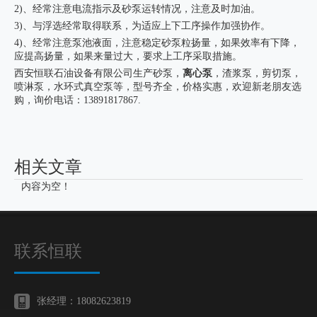
2)、经常注意电流指示及砂泵运转情况，注意及时加油。
3)、与浮选经常取得联系，为适应上下工序操作加强协作。
4)、经常注意泵池液面，注意稳定砂泵粒扬量，如果效率有下降，
应提高扬量，如果来量过大，要求上工序采取措施。
西安恒联石油设备有限公司生产砂泵，
离心泵
，渣浆泵，剪切泵，
喷淋泵，水环式真空泵等，型号齐全，价格实惠，欢迎新老朋友选
购，询价电话：13891817867.
相关文章
内容为空！
联系恒联
张经理：18082623819