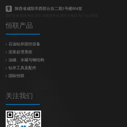
陕西省咸阳市西部云谷二期1号楼804室
固控设备 固控系统 砂泵 泥浆搅拌器 液气分离器 电子点火装置
恒联产品
石油钻井固控设备
泥浆处理系统
油罐、水罐与钢结构
钻井工具及配件
国际恒联
关注我们