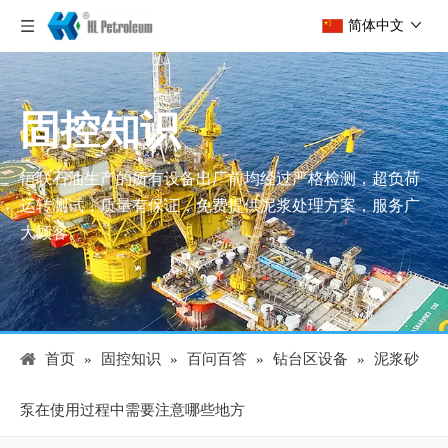
简体中文
固控知识
恒联石油生产的所有设备出厂前均经过严格检测，超负荷
运转测试，质量有保证，免费提供泥浆处理方案，服务广
大顾客。
首页
»
固控知识
»
百问百答
»
钻台区设备
»
泥浆砂
泵在使用过程中需要注意哪些地方