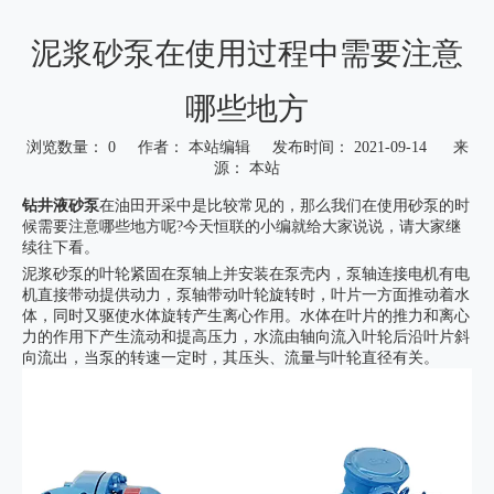
泥浆砂泵在使用过程中需要注意
哪些地方
浏览数量：
0
作者： 本站编辑 发布时间： 2021-09-14 来
源：
本站
["wechat","weibo","qzone","douban","email"]
钻井液砂泵
在油田开采中是比较常见的，那么我们在使用砂泵的时
候需要注意哪些地方呢?今天恒联的小编就给大家说说，请大家继
续往下看。
泥浆砂泵
的叶轮紧固在泵轴上并安装在泵壳内，泵轴连接电机有电
机直接带动提供动力，泵轴带动叶轮旋转时，叶片一方面推动着水
体，同时又驱使水体旋转产生离心作用。水体在叶片的推力和离心
力的作用下产生流动和提高压力，水流由轴向流入叶轮后沿叶片斜
向流出，当泵的转速一定时，其压头、流量与叶轮直径有关。