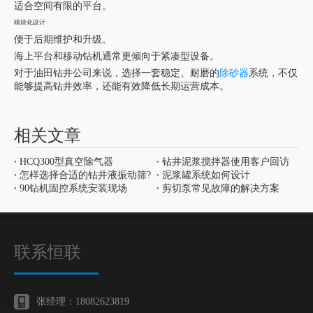
适合空间有限的平台。
模块化设计
便于后期维护和升级。
海上平台和移动钻机通常更倾向于紧凑型设备。
对于油田钻井公司来说，选择一套稳定、耐磨的
除砂器
系统，不仅
能够提高钻井效率，还能有效降低长期运营成本。
相关文章
HCQ300型真空除气器
钻井泥浆搅拌器使用客户回访
怎样选择合适的钻井液振动筛?
泥浆罐系统如何设计
90钻机固控系统安装现场
剪切泵常见故障的解决方案
联系恒联
张经理：18082623819