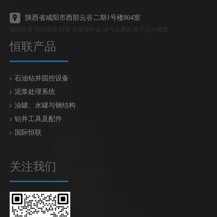
陕西省咸阳市西部云谷二期1号楼804室
固控设备 固控系统 砂泵 泥浆搅拌器 液气分离器 电子点火装置
恒联产品
石油钻井固控设备
泥浆处理系统
油罐、水罐与钢结构
钻井工具及配件
国际恒联
关注我们