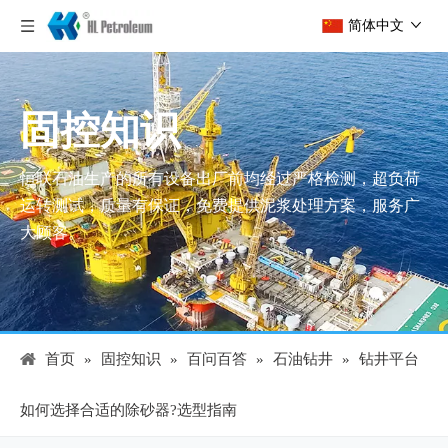
简体中文
固控知识
恒联石油生产的所有设备出厂前均经过严格检测，超负荷
运转测试，质量有保证，免费提供泥浆处理方案，服务广
大顾客。
首页
»
固控知识
»
百问百答
»
石油钻井
»
钻井平台
如何选择合适的除砂器?选型指南