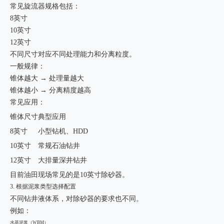
常见旋流器规格包括：
8英寸
10英寸
12英寸
不同尺寸对应不同处理能力和分离粒度。
一般规律：
锥体越大 → 处理量越大
锥体越小 → 分离精度越高
常见应用：
锥体尺寸
典型应用
8英寸
小型钻机、HDD
10英寸
常规石油钻井
12英寸
大排量深井钻井
目前油田现场常见的是10英寸除砂器。
3. 根据泥浆类型选择配置
不同钻井液体系，对除砂器的要求也不同。
例如：
水基泥浆（WBM）