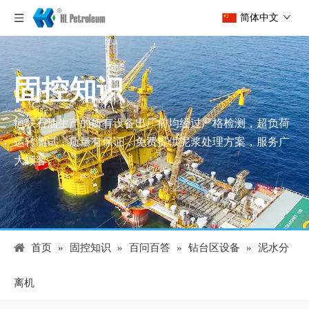
简体中文
固控知识
恒联石油生产的所有设备出厂前均经过严格检测，超负荷
运转测试，质量有保证，免费提供泥浆处理方案，服务广
大顾客。
首页
»
固控知识
»
百问百答
»
钻台区设备
»
泥水分
离机