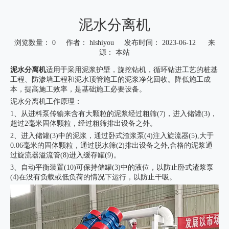
泥水分离机
浏览数量：
0
作者： hlshiyou 发布时间： 2023-06-12 来
源：
本站
["wechat","weibo","qzone","douban","email"]
泥水分离机
适用于采用泥浆护壁，旋挖钻机，循环钻进工艺的桩基
工程、防渗墙工程和泥水顶管施工的泥浆净化回收。降低施工成
本，提高施工效率，是基础施工必要设备。
泥水分离机工作原理：
1、从进料泵传输来含有大颗粒的泥浆经过粗筛(7)，进入储罐(3)，
超过2毫米固体颗粒，经过粗筛排出设备之外。
2、进入储罐(3)中的泥浆，通过卧式渣浆泵(4)注入旋流器(5),大于
0.06毫米的固体颗粒，通过脱水筛(2)排出设备之外,合格的泥浆通
过旋流器溢流管(8)进入缓存罐(9)。
3、自动平衡装置(10)可保持储罐(3)中的液位，以防止卧式渣浆泵
(4)在没有负载或低负荷的情况下运行，以防止干吸。