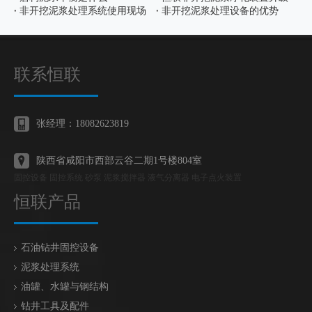
非开挖泥浆处理系统使用现场
非开挖泥浆处理设备的优势
联系恒联
张经理：18082623819
陕西省咸阳市西部云谷二期1号楼804室
固控设备 固控系统 砂泵 泥浆搅拌器 液气分离器 电子点火装置
恒联产品
石油钻井固控设备
泥浆处理系统
油罐、水罐与钢结构
钻井工具及配件