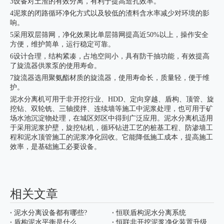
3设备对土渣的有效分离，有利于提高造孔效率。
4泥浆的闭路循环净化方式以及较低的渣料含水率减少对环境的影
响。
5采用双层筛网，净化效果比单层筛网提高近50%以上，操作安全
方便，维护简单，运行稳定可靠。
6设计合理，结构紧凑，占地空间小，具有防干抽功能，有效提高
了旋流器供浆泵的使用寿命。
7旋流器选用聚氨酯材质的旋流器，使用寿命长，质量轻，便于维
护。
泥水分离机
可用于非开挖行业、HDD、定向穿越、盾构、顶管、旋
挖钻、双轮铣、三轴搅拌、连续墙等施工中泥浆处理，也可用于矿
场水池沉淀物处理，在城区郊区中得到广泛应用。泥水分离机适用
于采用泥浆护壁，旋挖钻机，循环钻进工艺的桩基工程、防渗墙工
程和泥水顶管施工的泥浆净化回收。它能降低施工成本，提高施工
效率，是基础施工必要设备。
相关文章
泥水分离设备都有哪些?
恒联盾构泥水分离系统
盾构泥水平衡是什么
恒联非开挖泥浆净化装置升级