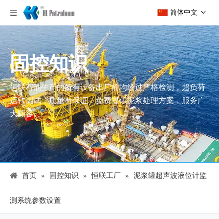
简体中文
固控知识
恒联石油生产的所有设备出厂前均经过严格检测，超负荷
运转测试，质量有保证，免费提供泥浆处理方案，服务广
大顾客。
首页
»
固控知识
»
恒联工厂
»
泥浆罐超声波液位计监
测系统参数设置