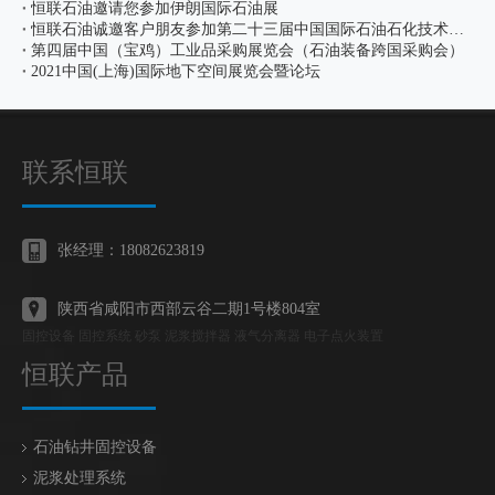
恒联石油邀请您参加伊朗国际石油展
恒联石油诚邀客户朋友参加第二十三届中国国际石油石化技术装备展览会
第四届中国（宝鸡）工业品采购展览会（石油装备跨国采购会）
2021中国(上海)国际地下空间展览会暨论坛
联系恒联
张经理：18082623819
陕西省咸阳市西部云谷二期1号楼804室
固控设备 固控系统 砂泵 泥浆搅拌器 液气分离器 电子点火装置
恒联产品
石油钻井固控设备
泥浆处理系统