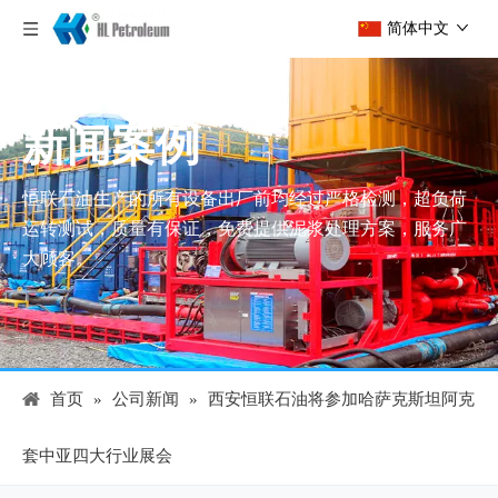
简体中文
新闻案例
恒联石油生产的所有设备出厂前均经过严格检测，超负荷
运转测试，质量有保证，免费提供泥浆处理方案，服务广
大顾客。
首页
»
公司新闻
»
西安恒联石油将参加哈萨克斯坦阿克
套中亚四大行业展会