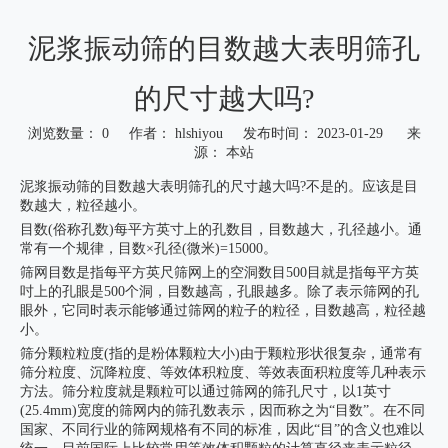
泥浆振动筛的目数越大表明筛孔
的尺寸越大吗?
浏览数量：
0
作者： hlshiyou 发布时间： 2023-01-29 来
源：
本站
["wechat","weibo","qzone","douban","email"]
泥浆振动筛的目数越大表明筛孔的尺寸越大吗?不是的。应该是目
数越大，粒径越小。
目数(俗称孔数)每平方英寸上的孔数目，目数越大，孔径越小。通
常有一个规律，目数×孔径(微米)=15000。
筛网目数是指每平方英尺筛网上的空洞数目500目就是指每平方英
吋上的孔眼是500个洞，目数越高，孔眼越多。除了表示筛网的孔
眼外，它同时表示能够通过筛网的粒子的粒径，目数越高，粒径越
小。
筛分颗粒粒度(指的是粉体颗粒大小)由于颗粒形状很复杂，通常有
筛分粒度、沉降粒度、等效体积粒度、等效表面积粒度等几种表示
方法。筛分粒度就是颗粒可以通过筛网的筛孔尺寸，以1英寸
(25.4mm)宽度的筛网内的筛孔数表示，因而称之为“目数”。在不同
国家、不同行业的筛网规格有不同的标准，因此“目”的含义也难以