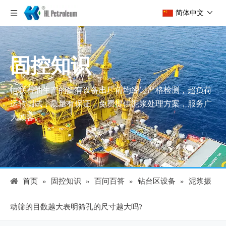
简体中文
固控知识
恒联石油生产的所有设备出厂前均经过严格检测，超负荷
运转测试，质量有保证，免费提供泥浆处理方案，服务广
大顾客。
首页
»
固控知识
»
百问百答
»
钻台区设备
»
泥浆振
动筛的目数越大表明筛孔的尺寸越大吗?