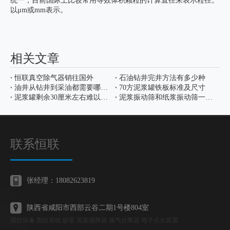
统一，目前国际上比较常用等效体积颗粒的计算直径来表示粒径。
以μm或mm表示。
相关文章
恒联真空除气器销往国外
石油钻井完井方法有多少种
油井从钻井到采油都需要哪些工序
70方泥浆罐铁板标准及尺寸
泥浆罐剩余30厘米左右难以清除有好办法没有
泥浆振动筛和纸浆振动筛一样吗?
联系恒联
张经理：18082623819
陕西省咸阳市西部云谷二期1号楼804室
固控设备 固控系统 砂泵 泥浆搅拌器 液气分离器 电子点火装置