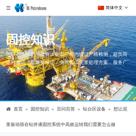
简体中文
固控知识
恒联石油生产的所有设备出厂前均经过严格检测，超负荷
运转测试，质量有保证，免费提供泥浆处理方案，服务广
大顾客。
首页
»
固控知识
»
百问百答
»
钻台区设备
»
想让泥
浆振动筛在钻井液固控系统中高效运转我们需要怎么做