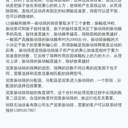
度，以利于运送钻屑。但是筛面倾斜，会降低其筛容量。直线式运
动是把振子放在系统重心的前上方，使筛框产生直线运动，从而清
除固相。直线式运动具有固定的钻屑输送速度，筛面可以是平面，
也可以稍微倾斜。
(2)振幅和频率—振动筛的筛容量取决于三个参数：振幅或冲程、
振动形式和振子旋转速度。振子的旋转速度决定了振动筛的振动频
率的高低，旋转速度越大，振动频率越高，筛除固相的效果越好，
一般国产高频振动筛的振动频率约为2000次/分。振动筛振幅的大
小决定于振子的质量和偏心距，所谓振幅是指振动筛网垂直运动的
距离， 振动强度是指振动筛振子所产生的离心加速度相对于重力
加速度的倍数，它反映了筛网作用在固体颗粒上的力的大小。从理
论上讲，振动筛的振动幅度越大，除砂效果越好
泥浆振动筛的筛网的选型。筛网的目数不同分离的泥浆因子也不
同，需要选择和泥浆流量相匹配的筛网型号。
泥浆振动筛的分配器。分配器是泥浆进入振动筛的...一个阶段，分
配器的选择也很重要。
泥浆振动筛筛箱的角度调节。这个在针对处理泥浆过程中出现的跑
浆二设定的。合适的角度对泥浆振动筛的...效运行也至关重要。
恒联石油设备有限公司生产泥浆振动筛，需要的客户可以联系经理
报价13891817867.