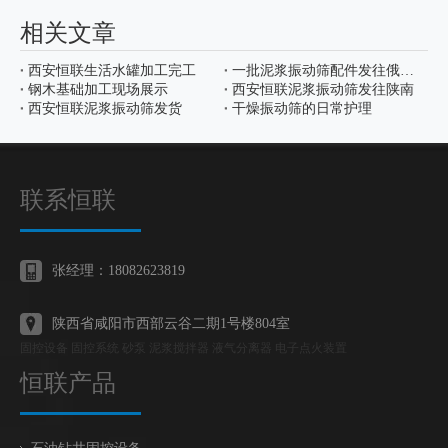
相关文章
西安恒联生活水罐加工完工
一批泥浆振动筛配件发往俄罗斯
钢木基础加工现场展示
西安恒联泥浆振动筛发往陕南
西安恒联泥浆振动筛发货
干燥振动筛的日常护理
联系恒联
张经理：18082623819
陕西省咸阳市西部云谷二期1号楼804室
固控设备 固控系统 砂泵 泥浆搅拌器 液气分离器 电子点火装置
恒联产品