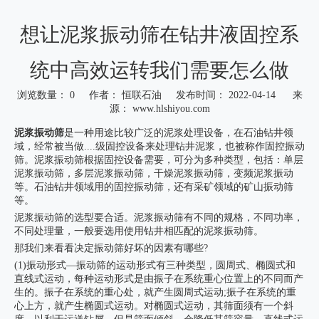
想让泥浆振动筛在钻井液固控系
统中高效运转我们需要怎么做
浏览数量：
0
作者： 恒联石油 发布时间： 2022-04-14 来
源：
www.hlshiyou.com
["wechat","weibo","qzone","douban","email"]
泥浆振动筛
是一种用途比较广泛的泥浆处理设备，在石油钻井领
域，经常被当做....级固控设备来处理钻井泥浆，也被称作固控振动
筛。泥浆振动筛根据固控设备需要，可分为多种类型，包括：单层
泥浆振动筛，多层泥浆振动筛，干燥泥浆振动筛，变频泥浆振动
等。石油钻井领域用的固控振动筛，还有采矿领域的矿山振动筛
等。
泥浆振动筛的选型要合适。泥浆振动筛有不同的规格，不同功率，
不同处理量，一般要选用使用钻井相匹配的泥浆振动筛。
那我们来看看决定振动筛好坏的因素有哪些?
(1)振动形式—振动筛的运动形式有三种类型，圆周式、椭圆式和
直线式运动，每种运动形式是由振子在系统重心位置上的不同而产
生的。振子在系统的重心处，就产生圆周式运动;振子在系统的重
心上方，就产生椭圆式运动。对椭圆式运动，其筛面须有一个斜