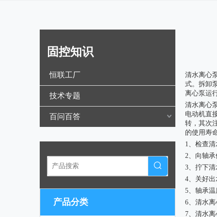
固控知识
["wechat",
恒联工厂
清水离心
式。拆卸
离心泵运
技术专题
清水离心
电动机直
百问百答
转，其次
的使用寿
1、检查
2、向轴
3、拧下
4、关好
5、轴承温
产品分类
6、清水
7、清水