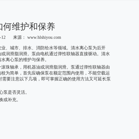
如何维护和保养
4-12 来源：
www.hlshiyou.com
农业、城市、排水、消防给水等领域。清水离心泵为后开
油或润滑脂润滑。泵由电机通过弹性联轴器直接驱动。清水
清水离心泵的维护与保养。
个滚珠轴承，用机器油或润滑脂润滑。泵通过弹性联轴器由
构校为简单，首先应确保泵在额定范围内使用，不能空载运
用时需要注意以下几项，即可掌握正确的使用方法又可延长泵
心泵是否灵活。
换或补充。