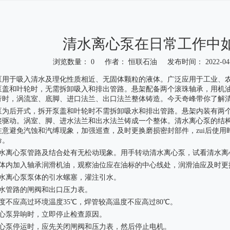
清水离心泵在日常工作中
浏览数量：
0
作者： 恒联石油 发布时间： 2022-0
"weibo","qzone","douban","email"]
泵用于吸入清水及理化性质相近、无固体颗粒的液体。广泛应用于工业、
泵盖和叶轮时，无需拆卸吸入和排出管路。悬架配备两个滚珠轴承，用机
行时，涡流室、底脚、进口法兰、出口法兰整体铸造。今天奇峰带你了解
泵为后开式，拆开泵盖和叶轮时不需拆卸吸水和排出管路。悬架内装有两
接驱动。涡室、脚、进水法兰和出水法兰铸成一个整体。清水离心泵的结
注意避免汽蚀和汽缚现象，加强巡查，及时更换磨损密封部件，zui后使
命。
清水离心泵管路及结合处有无松动现象。用手转动清水离心泵，试看清水离
承体内加入轴承润滑机油，观察油位应在油标的中心线处，润滑油应及时更
清水离心泵泵体的引水螺塞，灌注引水。
出水管路的闸阀和出口压力表。
度不应高过环境温度35℃，焊管较高温度不应高过80℃。
离心泵异响时，立即停止检查原因。
离心泵停运时，应先关闭闸阀和压力表，然后停止电机。