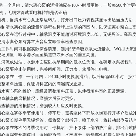
的一个月内，清水离心泵的润滑油应在100小时后更换，一般每500小时更
电机，无锡焊管试看电机转向是否正确。
动电机，当清水离心泵正常运转后，打开出口压力表视其显示出适当压力后
控制清水离心泵的流量和扬程在标牌上注明的范围内，以保证离心泵在...高
离心泵在运行过程中，轴承温度不能超过环境温度35℃，无锡焊管...高温度
发现清水离心泵有异常声音应立即停车检查原因。
泵的工作时间可根据实际需要确定。选用S型单吸双吸大流量泵、WQ型大流
现场测量，即水源水面至渠道或农田水面的垂直高度。
果是河流或湖泊，水源水面应以抗旱期间的低水位为准。在确定水泵扬程时
水离心泵要停止使用时，先关闭闸阀、压力表，然后停止电机。
离心泵在工作...一个月内，经100小时更换润滑油，以后每隔500小时，换
常调整填料压盖，保证填料室内的滴漏情况正常。
于清水离心泵的维护，应经常调整填料压盖，以使得填料室的正常泄漏。
期检查轴套的磨损情况，磨损大后及时更换。
泥浆搅拌罐
钢结构框架筛网
期检查轴套的磨损情况，磨损较大后应及时更换。
水离心泵在寒冬季节使用时，停车后，需将泵体下部放水螺塞拧开将介质放
水离心泵长期停用无锡焊管，需将泵全部拆开，擦干水分，将转动部位及结
水离心泵在寒冷的冬季使用时，停机后，拧下泵体下部的放油塞，排出介质
水离心泵焊管长期停用。泵均应拆卸，水应擦干，转动部件和接头应涂上润