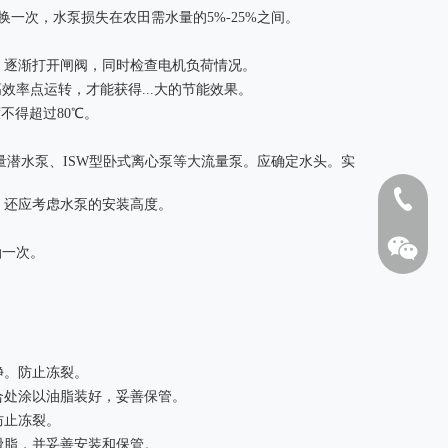
换一次，水泵损失在农田需水量的5%-25%之间。
，逐渐打开闸阀，同时检查电机负荷情况。
效率点运转，才能获得...大的节能效果。
不得超过80℃。
量潜水泵、ISW型卧式离心泵等大流量泵。应确定水头。实
1808262
，还应考虑水泵的安装高度。
油一次。
油基泥浆不落地系统
生活
净。防止冻裂。
合处涂以油脂装好，妥善保管。
防止冻裂。
滑脂，并妥善安装和保管。