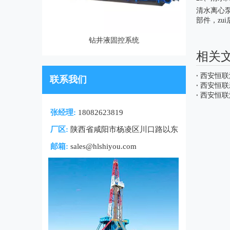
清水离心
部件，z
罐
钻井液固控系统
相关
西安恒联
联系我们
西安恒联
西安恒联
张经理:
18082623819
厂区:
陕西省咸阳市杨凌区川口路以东
邮箱:
sales@hlshiyou.com