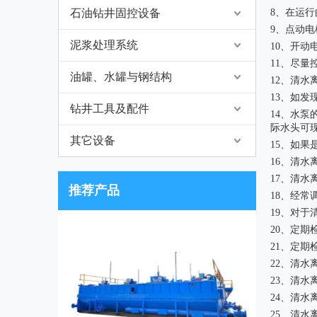
石油钻井固控设备
8、在运行
9、点动
泥浆处理系统
10、开
11、尽量
油罐、水罐与钢结构
12、清水
13、如
钻井工具及配件
14、水
际水头可
其它设备
15、如
16、清
17、清水
推荐产品
18、经
19、对
20、定
21、定
22、清
23、清
24、清
25、清