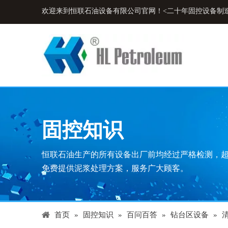
欢迎来到恒联石油设备有限公司官网！<二十年固控设备制
固控知识
恒联石油生产的所有设备出厂前均经过严格检测，
免费提供泥浆处理方案，服务广大顾客。
首页
»
固控知识
»
百问百答
»
钻台区设备
»